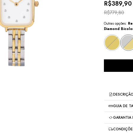
R$389,90
R$779,80
Outras opções:
Re
Diamond Bicolo
DESCRIÇÃ
GUIA DE 
Relógio F
Diamond 
GARANTIA
Diâme
Compr
Troca gratui
A 
coleção 
CONDIÇÕES
Espes
Brand.
Para m
uma nova era