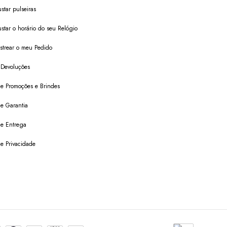
star pulseiras
star o horário do seu Relógio
trear o meu Pedido
 Devoluções
 de Promoções e Brindes
de Garantia
 de Entrega
de Privacidade