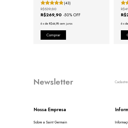
(43)
R$539,80
R$4
R$269,90
R$
F
-
50
% OFF
6
x
de
R$44,98
sem juros
6
x
d
Newsletter
Cadastre
Nossa Empresa
Infor
Sobre a Saint Germain
Informaç