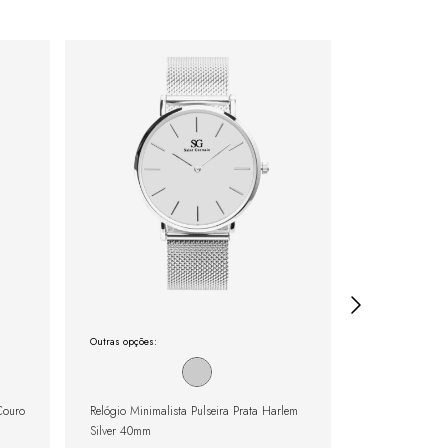
Outras opções:
Outras opções:
Couro
Relógio Minimalista Pulseira Prata Harlem
Relógio Femini
Silver 40mm
32mm