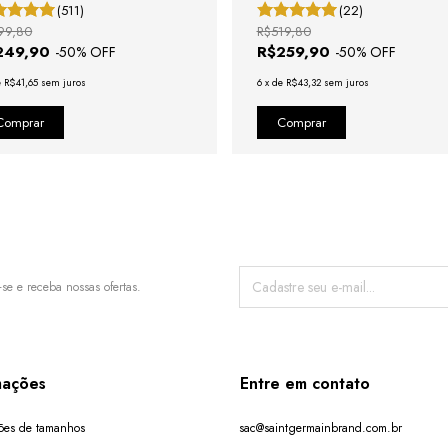
(511)
(22)
99,80
R$519,80
249,90
R$259,90
-
50
% OFF
-
50
% OFF
e
R$41,65
sem juros
6
x
de
R$43,32
sem juros
-se e receba nossas ofertas.
mações
Entre em contato
ões de tamanhos
sac@saintgermainbrand.com.br