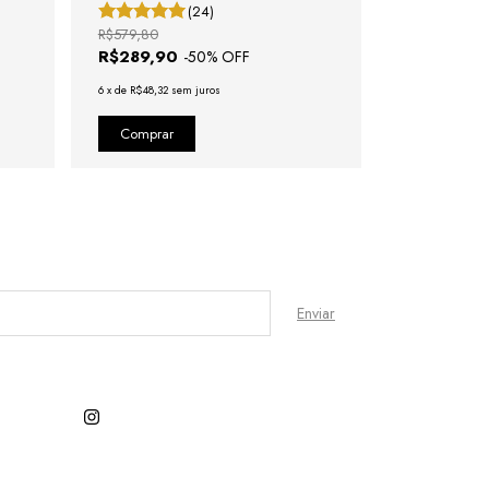
(24)
R$579,80
R$619,80
R$289,90
R$309,9
-
50
% OFF
6
x
de
R$48,32
sem juros
6
x
de
R$51,65
se