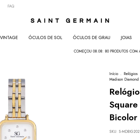
FAQ
VINTAGE
ÓCULOS DE SOL
ÓCULOS DE GRAU
JOIAS
COMEÇOU 08.08: 80 PRODUTOS COM ATÉ 80% • 
Início
.
Relógios
Madison Diamond 
Relógi
Square
Bicolor
SKU:
S-MDBIG20