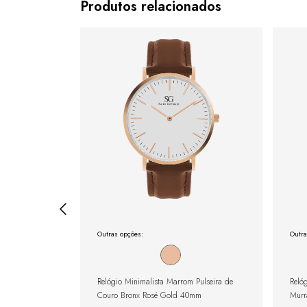
Produtos relacionados
Outras opções:
Outra
Houston Rosé
Relógio Minimalista Marrom Pulseira de
Reló
Couro Bronx Rosé Gold 40mm
Murr