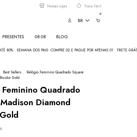
Nossas Lojas
Troca Fácil
0
BR
PRESENTES
08.08
BLOG
SEMANA DOS PAIS: COMPRE 02 E PAGUE POR APENAS 01 • FRETE GRÁTIS acima 
.
Best Sellers
.
Relógio Feminino Quadrado Square
Bicolor Gold
o Feminino Quadrado
 Madison Diamond
 Gold
26