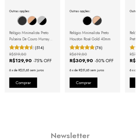
Outras opções:
Outras opções:
Outras
Relógio Minimalista Preto
Relógio Minimalista Preto
Relógi
Pulseira De Couro Murray
Houston Rosé Gold 40mm
Preto 
Full Black 40mm
40mm
(514)
(76)
R$519,80
R$619,80
R$73
R$129,90
R$309,90
R$3
-
75
% OFF
-
50
% OFF
6
x
de
R$21,65
sem juros
6
x
de
R$51,65
sem juros
6
x
de
Newsletter