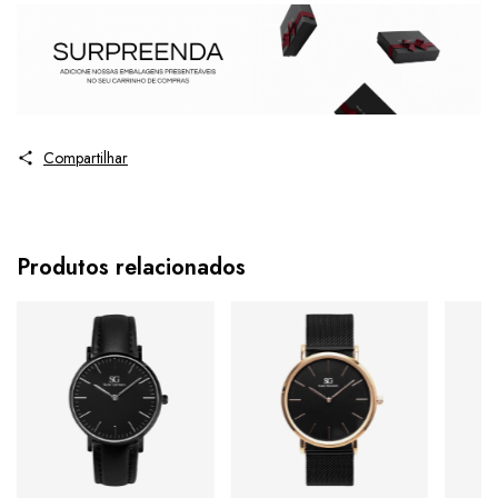
Relógio analógico.
Ver mais detalhes
Diferenciais do produto:
Resistente apenas a respingos
Caixa prateada com mostrador preto e marcadores
metálicos
Bateria 377 já instalada
Função calendário no mostrador
Movimento de quartzo de alta precisão
Compartilhar
Garanta agora o seu Relógio Masculino Clássico Couro
Preto com Caixa Prata e destaque-se com sofisticação e
segurança.
Após a confirmação de compra, a nota fiscal será
Produtos relacionados
enviada em até um dia útil em seu e-mail.