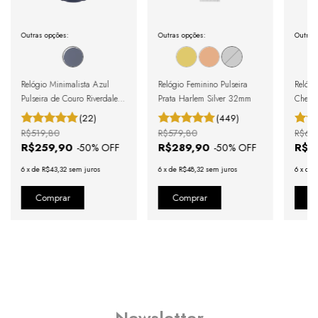
Outras opções:
Outras opções:
Outras
Relógio Minimalista Azul
Relógio Feminino Pulseira
Relógi
Pulseira de Couro Riverdale
Prata Harlem Silver 32mm
Chels
Blue Silver 40mm
(22)
(449)
R$519,80
R$579,80
R$61
R$259,90
R$289,90
R$3
-
50
% OFF
-
50
% OFF
6
x
de
R$43,32
sem juros
6
x
de
R$48,32
sem juros
6
x
de
Newsletter