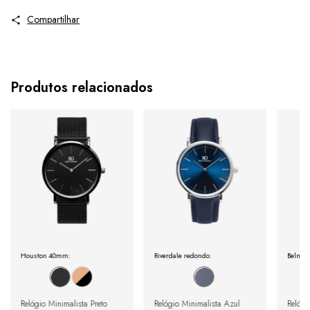
Compartilhar
Produtos relacionados
Houston 40mm:
Riverdale redondo:
Belmon
Relógio Minimalista Preto
Relógio Minimalista Azul
Relógi