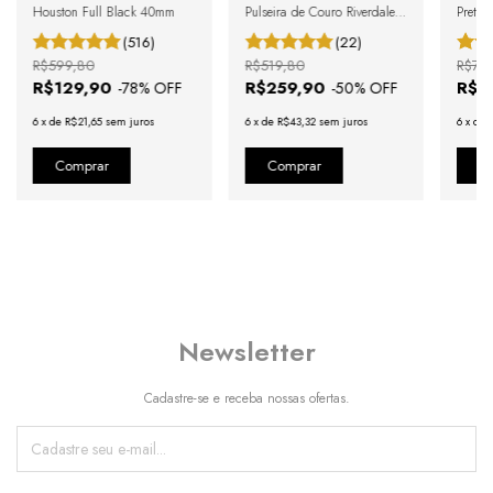
Houston Full Black 40mm
Pulseira de Couro Riverdale
Preto 
Blue Silver 40mm
40mm
(516)
(22)
R$599,80
R$519,80
R$73
R$129,90
R$259,90
R$3
-
78
% OFF
-
50
% OFF
6
x
de
R$21,65
sem juros
6
x
de
R$43,32
sem juros
6
x
de
Newsletter
Cadastre-se e receba nossas ofertas.