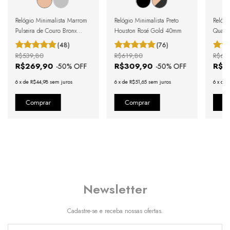
Relógio Minimalista Marrom
Relógio Minimalista Preto
Relógi
Pulseira de Couro Bronx
Houston Rosé Gold 40mm
Quadr
Black Rosé Gold 40mm
Bronx 
(48)
(76)
R$539,80
R$619,80
R$63
R$269,90
R$309,90
R$3
-
50
% OFF
-
50
% OFF
6
x
de
R$44,98
sem juros
6
x
de
R$51,65
sem juros
6
x
de
Newsletter
Cadastre-se e receba nossas ofertas.