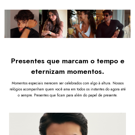
juntamente com manual
Ver mais detalhes
Quem viu esse produto também levou
Bateria 377
Todos os relógios possuem TROCA GRATUITA e
GARANTIA.
Relógio analógico
Pulseira Masculina de Couro Trançado
Após a confirmação de compra, a nota fiscal será
Preto com Fecho Magnético
enviada em até um dia útil em seu e-mail.
R$ 359,80
R$ 179,90
COMPRAR
Presentes que marcam o tempo e
eternizam momentos.
Momentos especiais merecem ser celebrados com algo à altura. Nossos
relógios acompanham quem você ama em todos os instantes do agora até
o sempre. Presentes que ficam para além do papel de presente.