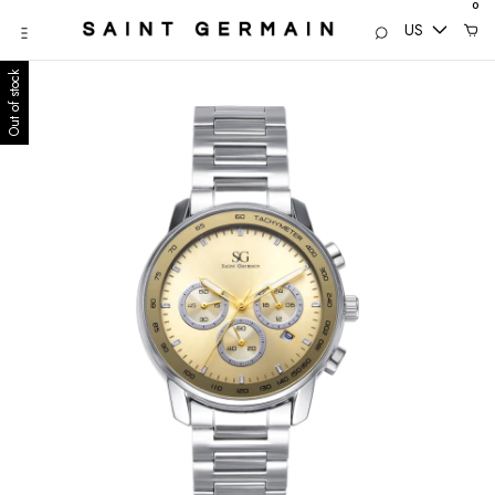
0
US
Out of stock