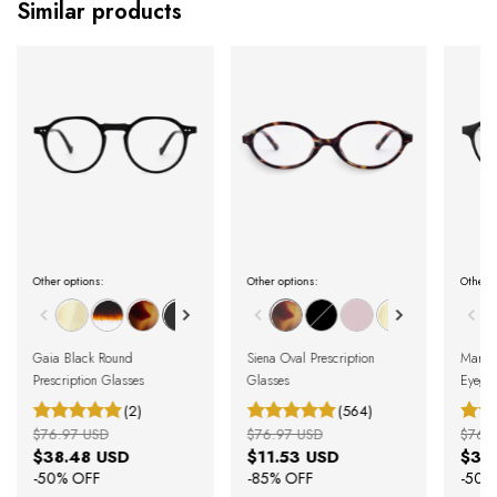
Similar products
Other options:
Other options:
Other o
Gaia Black Round
Siena Oval Prescription
Marot
Prescription Glasses
Glasses
Eyegla
(2)
(564)
$76.97 USD
$76.97 USD
$76.
$38.48 USD
$11.53 USD
$38
-
50
% OFF
-
85
% OFF
-
50
%