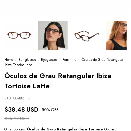
Home
.
Sunglasses
.
Eyeglasses
.
Feminino
.
Óculos de Grau Retangular
Ibiza Tortoise Latte
Óculos de Grau Retangular Ibiza
Tortoise Latte
SKU:
OG-IBZTTG
$38.48 USD
-
50
% OFF
$76.97 USD
Other options:
Óculos de Grau Retangular Ibiza Tortoise Giorno