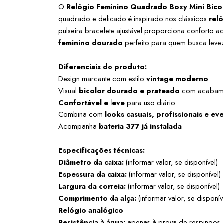
O 
Relógio Feminino Quadrado Boxy Mini Bico
quadrado e delicado é inspirado nos clássicos 
rel
pulseira bracelete ajustável proporciona conforto a
feminino dourado
 perfeito para quem busca levez
Diferenciais do produto:
Design marcante com estilo 
vintage moderno
Visual 
bicolor dourado e prateado
 com acabame
Confortável e leve
 para uso diário
Combina com 
looks casuais, profissionais e ev
Acompanha 
bateria 377 já instalada
Especificações técnicas:
Diâmetro da caixa:
 (informar valor, se disponível)
Espessura da caixa:
 (informar valor, se disponível)
Largura da correia:
 (informar valor, se disponível)
Comprimento da alça:
 (informar valor, se disponív
Relógio analógico
Resistência à água:
 apenas à prova de respingos