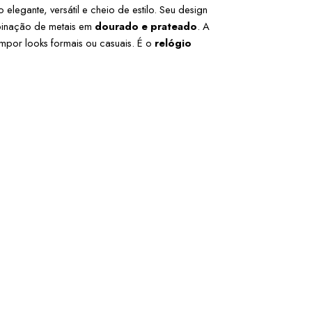
legante, versátil e cheio de estilo. Seu design 
binação de metais em 
dourado e prateado
. A 
mpor looks formais ou casuais. É o 
relógio 