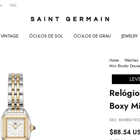
er
FAQ
VINTAGE
ÓCULOS DE SOL
ÓCULOS DE GRAU
JEWELRY
Home
.
Watches
Mini Bicolor Dour
LEV
Relógi
Boxy Mi
SKU:
BXMBIG192
$88.54 U