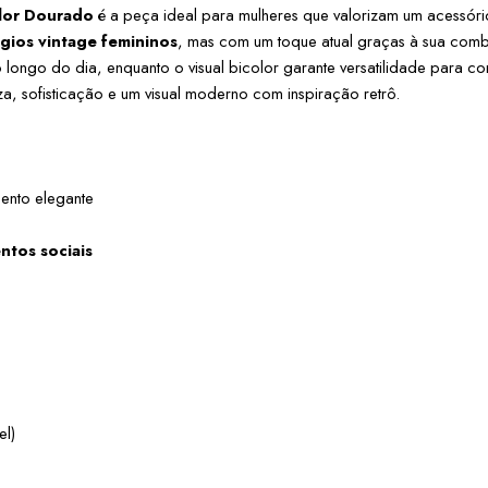
lor Dourado
 é a peça ideal para mulheres que valorizam um acessório e
ógios vintage femininos
, mas com um toque atual graças à sua com
o longo do dia, enquanto o visual bicolor garante versatilidade para co
a, sofisticação e um visual moderno com inspiração retrô.
nto elegante
entos sociais
el)