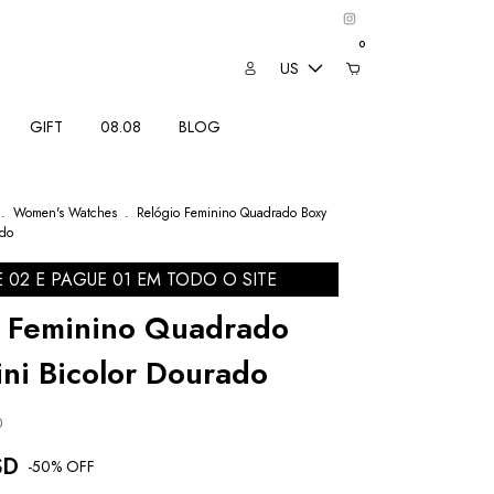
0
US
GIFT
08.08
BLOG
.
Women's Watches
.
Relógio Feminino Quadrado Boxy
ado
E 02 E PAGUE 01 EM TODO O SITE
o Feminino Quadrado
ni Bicolor Dourado
0
SD
-
50
% OFF