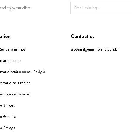
and enjoy our offers.
ation
Contact us
ões de tamanhos
sac@saintgermainbrand.com.br
star pulseiras
star o horário do seu Relógio
trear o meu Pedido
evolução e Garantia
de Brindes
de Garantia
 de Entrega