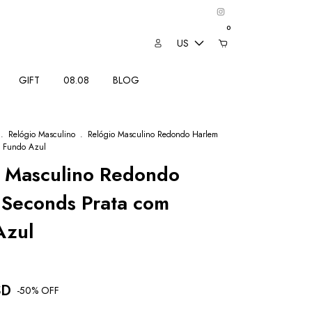
0
US
GIFT
08.08
BLOG
.
Relógio Masculino
.
Relógio Masculino Redondo Harlem
m Fundo Azul
o Masculino Redondo
 Seconds Prata com
Azul
SD
-
50
% OFF