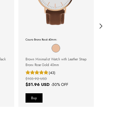
Couro Bronx Rosé 40mm:
Square Croco Mu
lack
Brown Minimalist Watch with Leather Strap
Minimalist Squ
Bronx Rose Gold 40mm
Full Gold
(43)
$103.92 USD
$123.17 USD
$51.96 USD
$61.59 U
-
50
% OFF