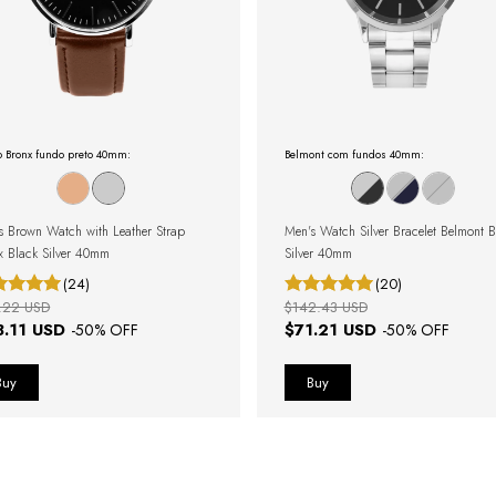
 Bronx fundo preto 40mm:
Belmont com fundos 40mm:
s Brown Watch with Leather Strap
Men's Watch Silver Bracelet Belmont B
x Black Silver 40mm
Silver 40mm
(24)
(20)
.22 USD
$142.43 USD
8.11 USD
$71.21 USD
-
50
% OFF
-
50
% OFF