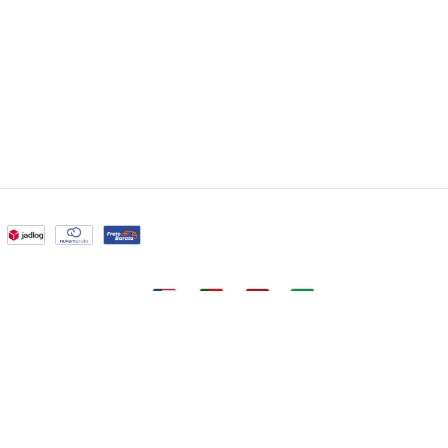
EN
PT
ES
BR