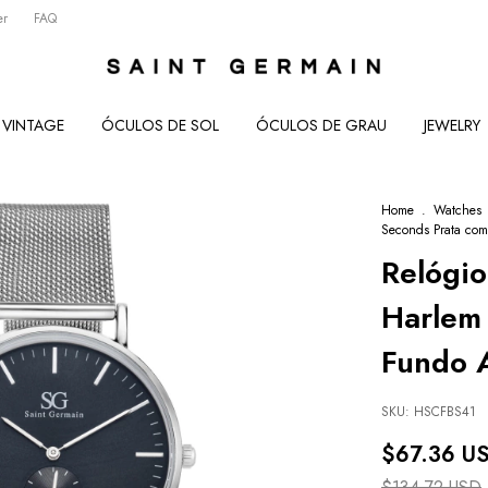
er
FAQ
VINTAGE
ÓCULOS DE SOL
ÓCULOS DE GRAU
JEWELRY
Home
.
Watches
Seconds Prata co
Relógi
Harlem
Fundo 
SKU:
HSCFBS41
$67.36 U
$134.72 USD