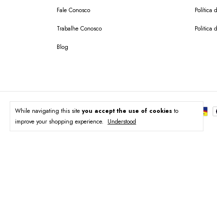
Fale Conosco
Política
Trabalhe Conosco
Politica 
Blog
While navigating this site
you accept the use of cookies
to
Payment methods
improve your shopping experience.
Understood
Copyright SAINT GERMAIN BRAND LTDA - 40772534000150 - 2026. All right