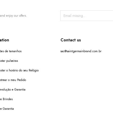
and enjoy our offers.
ation
Contact us
ões de tamanhos
sac@saintgermainbrand.com.br
star pulseiras
star o horário do seu Relógio
trear o meu Pedido
evolução e Garantia
de Brindes
de Garantia