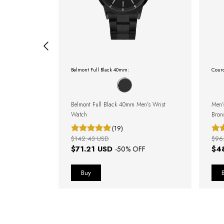
Belmont Full Black 40mm:
Couro
inimalist Black
Belmont Full Black 40mm Men's Wrist
Men'
Watch
Bron
(19)
$142.43 USD
$96
$71.21 USD
$4
FF
-
50
% OFF