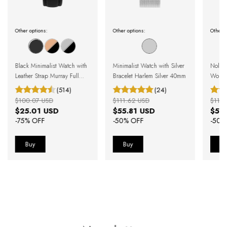
Other options:
Other options:
Other o
Black Minimalist Watch with
Minimalist Watch with Silver
Nolit
Leather Strap Murray Full
Bracelet Harlem Silver 40mm
Women
Black 40mm
(514)
(24)
$100.07 USD
$111.62 USD
$119.
$25.01 USD
$55.81 USD
$59
-
75
% OFF
-
50
% OFF
-
50
%