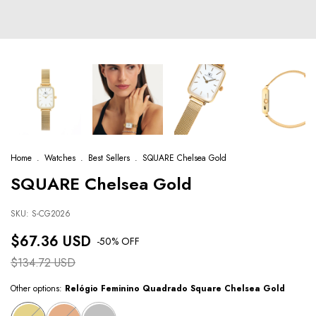
Home
.
Watches
.
Best Sellers
.
SQUARE Chelsea Gold
SQUARE Chelsea Gold
SKU:
S-CG2026
$67.36 USD
-
50
% OFF
$134.72 USD
Other options:
Relógio Feminino Quadrado Square Chelsea Gold