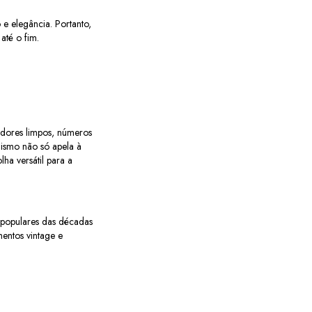
 e elegância. Portanto,
até o fim.
adores limpos, números
alismo não só apela à
ha versátil para a
 populares das décadas
entos vintage e