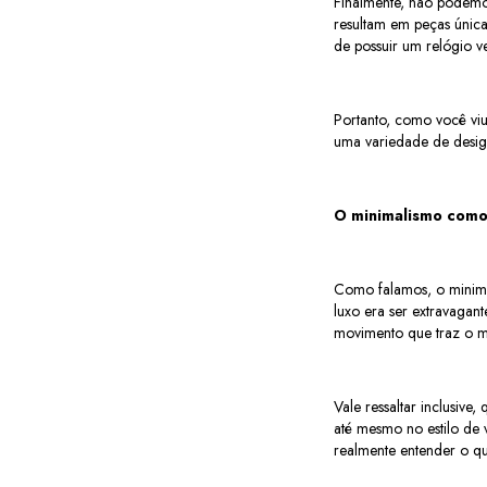
Finalmente, não podemo
resultam em peças únic
de possuir um relógio v
Portanto, como você viu
uma variedade de design
O minimalismo como
Como falamos, o minima
luxo era ser extravagan
movimento que traz o m
Vale ressaltar inclusiv
até mesmo no estilo de 
realmente entender o qu