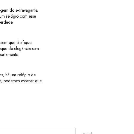
ogem do extravagante.
r um relógio com esse
berdade.
 sem que ele fique
toque de elegância sem
portamento.
icas, há um relógio de
as, podemos esperar que