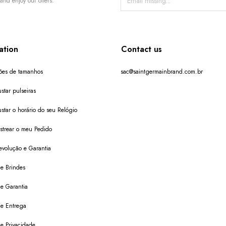
and enjoy our offers.
ation
Contact us
ões de tamanhos
sac@saintgermainbrand.com.br
star pulseiras
star o horário do seu Relógio
trear o meu Pedido
evolução e Garantia
de Brindes
de Garantia
 de Entrega
de Privacidade