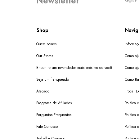
Newsletter
Register 
Shop
Navig
Quem somos
Informaç
Our Stores
Como aju
Encontre um revendedor mais próximo de você
Como aju
Seja um franqueado
Como Ras
Atacado
Troca, D
Programa de Afiliados
Política 
Perguntas Frequentes
Política 
Fale Conosco
Política
Trabalhe Conosco
Politica 