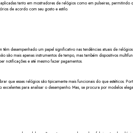
 aplicadas tanto em mostradores de relógios como em pulseiras, permitindo q
órios de acordo com seu gosto e estilo.
 têm desempenhado um papel significativo nas tendências atuais de relógio
 não são mais apenas instrumentos de tempo, mas também dispositivos multif
eber notificações e até mesmo fazer pagamentos.
rar que esses relógios são tipicamente mais funcionais do que estéticos. Port
ão excelentes para analisar o desempenho. Mas, se procura por modelos elega