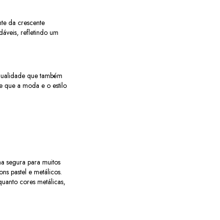
nte da crescente
dáveis, refletindo um
 qualidade que também
e que a moda e o estilo
ha segura para muitos
s pastel e metálicos.
quanto cores metálicas,