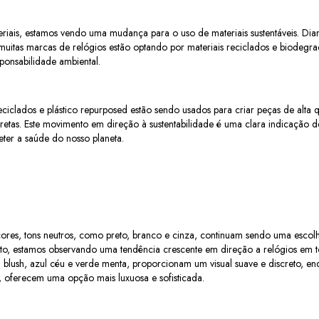
riais, estamos vendo uma mudança para o uso de materiais sustentáveis. Dia
muitas marcas de relógios estão optando por materiais reciclados e biodegra
onsabilidade ambiental.
ciclados e plástico repurposed estão sendo usados para criar peças de alta
etas. Este movimento em direção à sustentabilidade é uma clara indicação d
er a saúde do nosso planeta.
cores, tons neutros, como preto, branco e cinza, continuam sendo uma escol
o, estamos observando uma tendência crescente em direção a relógios em ton
 blush, azul céu e verde menta, proporcionam um visual suave e discreto, en
 oferecem uma opção mais luxuosa e sofisticada.