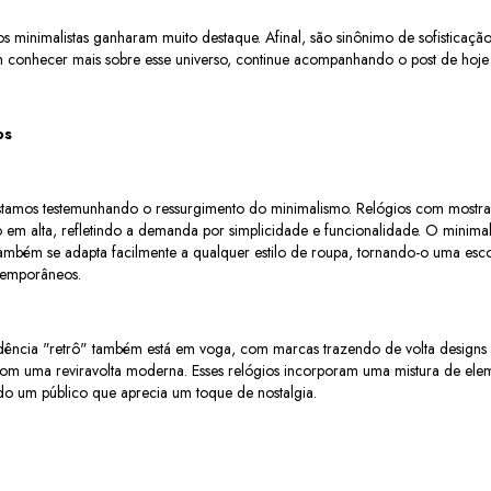
os minimalistas ganharam muito destaque. Afinal, são sinônimo de sofisticação
m conhecer mais sobre esse universo, continue acompanhando o post de hoje 
os
stamos testemunhando o ressurgimento do minimalismo. Relógios com mostr
tão em alta, refletindo a demanda por simplicidade e funcionalidade. O minim
ambém se adapta facilmente a qualquer estilo de roupa, tornando-o uma escol
temporâneos.
ência "retrô" também está em voga, com marcas trazendo de volta designs
m uma reviravolta moderna. Esses relógios incorporam uma mistura de elem
do um público que aprecia um toque de nostalgia.