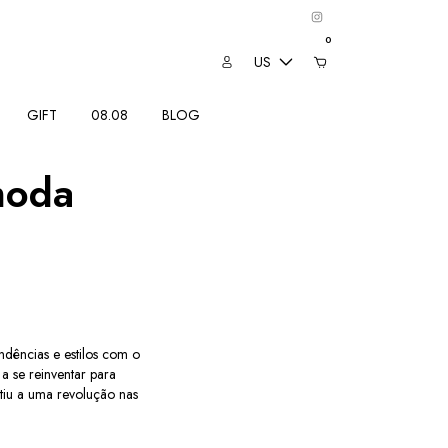
0
US
GIFT
08.08
BLOG
moda
dências e estilos com o
a se reinventar para
stiu a uma revolução nas