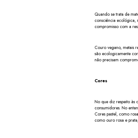
Quando se trata de mate
consciência ecológica, 
compromisso com a resp
Couro vegano, metais re
são ecologicamente corr
não precisam compromet
Cores
No que diz respeito às 
consumidores. No entant
Cores pastel, como rosa
como ouro rosa e prata,