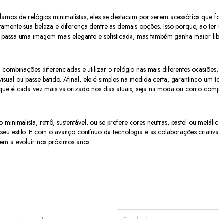
amos de relógios minimalistas, eles se destacam por serem acessórios que f
ustamente sua beleza e diferença dentre as demais opções. Isso porque, ao te
 passa uma imagem mais elegante e sofisticada, mas também ganha maior li
 combinações diferenciadas e utilizar o relógio nas mais diferentes ocasiões,
sual ou passe batido. Afinal, ele é simples na medida certa, garantindo um 
 que é cada vez mais valorizado nos dias atuais, seja na moda ou como com
o minimalista, retrô, sustentável, ou se prefere cores neutras, pastel ou metál
eu estilo. E com o avanço contínuo da tecnologia e as colaborações criativ
uem a evoluir nos próximos anos.