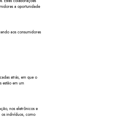
s. Estas colaborações
umidores a oportunidade
recendo aos consumidores
cadas atrás, em que o
as estão em um
ção, nos eletrônicos e
a os indivíduos, como