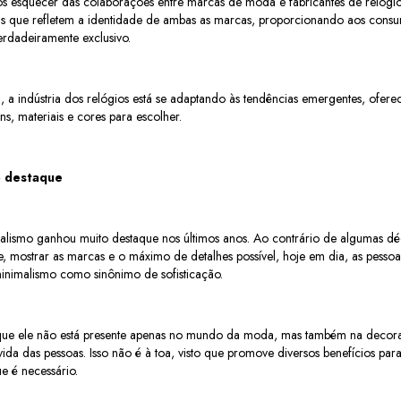
s esquecer das colaborações entre marcas de moda e fabricantes de relógio
as que refletem a identidade de ambas as marcas, proporcionando aos cons
erdadeiramente exclusivo.
, a indústria dos relógios está se adaptando às tendências emergentes, ofe
s, materiais e cores para escolher.
 destaque
lismo ganhou muito destaque nos últimos anos. Ao contrário de algumas dé
te, mostrar as marcas e o máximo de detalhes possível, hoje em dia, as pesso
inimalismo como sinônimo de sofisticação.
e, que ele não está presente apenas no mundo da moda, mas também na decora
vida das pessoas. Isso não é à toa, visto que promove diversos benefícios par
e é necessário.