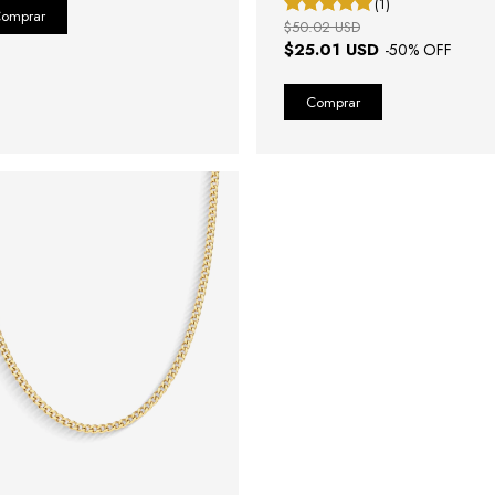
(1)
$50.02 USD
$25.01 USD
-
50
% OFF