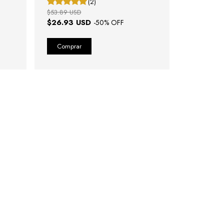
(2)
$53.89 USD
$26.93 USD
-
50
% OFF