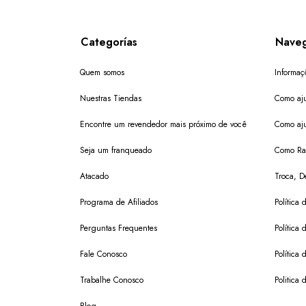
Categorías
Naveg
Quem somos
Informaç
Nuestras Tiendas
Como aju
Encontre um revendedor mais próximo de você
Como aju
Seja um franqueado
Como Ras
Atacado
Troca, D
Programa de Afiliados
Política
Perguntas Frequentes
Política 
Fale Conosco
Política
Trabalhe Conosco
Politica 
Blog