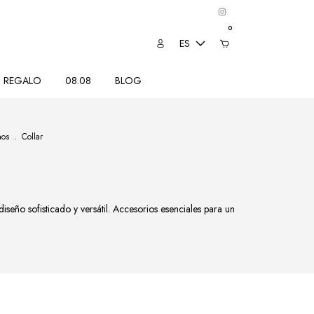
0
ES
REGALO
08.08
BLOG
nos
.
Collar
seño sofisticado y versátil. Accesorios esenciales para un