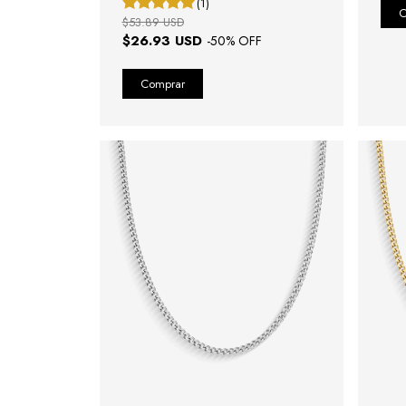
(1)
$53.89 USD
$26.93 USD
-
50
% OFF