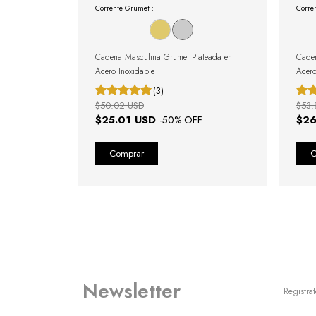
Corrente Grumet :
Corre
Cadena Masculina Grumet Plateada en
Cade
Acero Inoxidable
Acero
(3)
$50.02 USD
$53.
$25.01 USD
$26
-
50
% OFF
Newsletter
Registrat