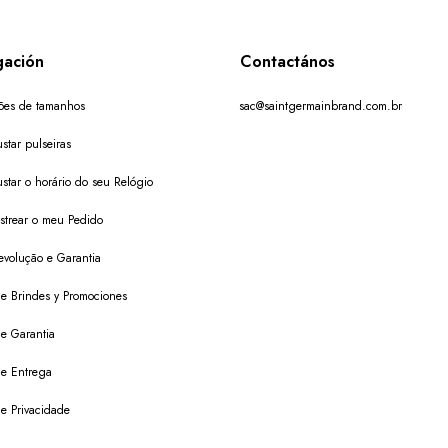
ación
Contactános
ões de tamanhos
sac@saintgermainbrand.com.br
star pulseiras
star o horário do seu Relógio
trear o meu Pedido
evolução e Garantia
 de Brindes y Promociones
de Garantia
 de Entrega
de Privacidade