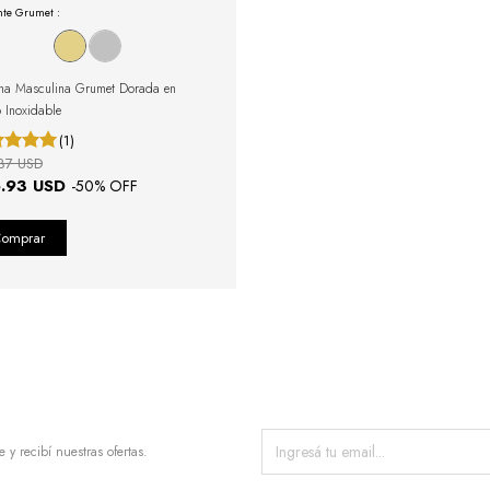
nte Grumet :
na Masculina Grumet Dorada en
 Inoxidable
(1)
87 USD
.93 USD
-
50
% OFF
e y recibí nuestras ofertas.