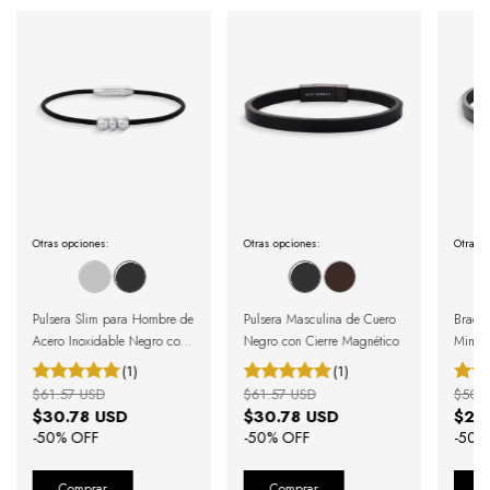
Otras opciones:
Otras opciones:
Otras o
Pulsera Slim para Hombre de
Pulsera Masculina de Cuero
Bracel
Acero Inoxidable Negro con
Negro con Cierre Magnético
Minima
Tres Esferas
(1)
(1)
$61.57 USD
$61.57 USD
$50.
$30.78 USD
$30.78 USD
$25
-
50
% OFF
-
50
% OFF
-
50
%
Comprar
Comprar