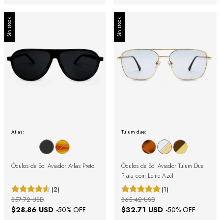
Sin stock
Sin stock
Atlas:
Tulum due:
Óculos de Sol Aviador Atlas Preto
Óculos de Sol Aviador Tulum Due
Prata com Lente Azul
(2)
(1)
$57.72 USD
$65.42 USD
$28.86 USD
$32.71 USD
-
50
% OFF
-
50
% OFF