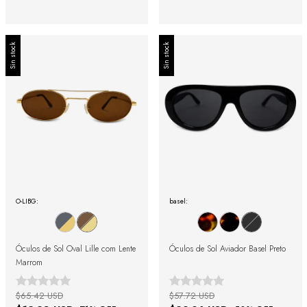
Sin stock
Sin stock
O-LIBG:
basel:
Óculos de Sol Oval Lille com Lente
Óculos de Sol Aviador Basel Preto
Marrom
$65.42 USD
$57.72 USD