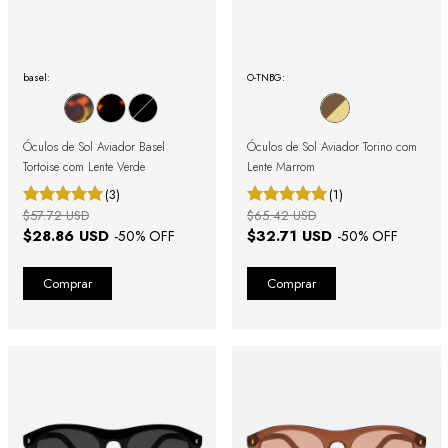
basel:
O-TNBG:
Óculos de Sol Aviador Basel
Óculos de Sol Aviador Torino com
Tortoise com Lente Verde
Lente Marrom
(3)
(1)
$57.72 USD
$65.42 USD
$28.86 USD
$32.71 USD
-
50
% OFF
-
50
% OFF