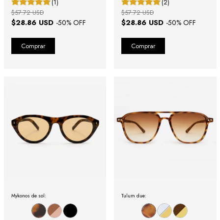
(1)
(2)
$57.72 USD
$57.72 USD
$28.86 USD
$28.86 USD
-
50
% OFF
-
50
% OFF
Mykonos de sol:
Tulum due: