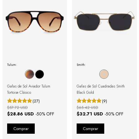
Tulum:
Smith:
Gafas de Sol Aviador Tulum
Gafas de Sol Cuadradas Smith
Tortoise Clásico
Black Gold
(27)
(9)
$57.72 USD
$65.42 USD
$28.86 USD
$32.71 USD
-
50
% OFF
-
50
% OFF