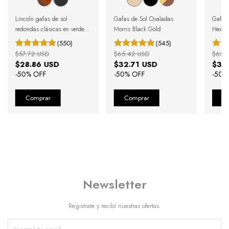
Lincoln gafas de sol
Gafas de Sol Ovaladas
Gafas 
redondas clásicas en verde y
Morris Black Gold
Hexago
negro
Black
(550)
(545)
$57.72 USD
$65.42 USD
$65.
$28.86 USD
$32.71 USD
$32
-
50
% OFF
-
50
% OFF
-
50
%
Newsletter
Registrate y recibí nuestras ofertas.