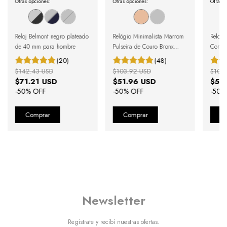
Otras opciones:
Otras opciones:
Otras o
Reloj Belmont negro plateado
Relógio Minimalista Marrom
Reloj 
de 40 mm para hombre
Pulseira de Couro Bronx
Correa
Black Rosé Gold 40mm
Gold
(20)
(48)
$142.43 USD
$103.92 USD
$103
$71.21 USD
$51.96 USD
$51
-
50
% OFF
-
50
% OFF
-
50
%
Newsletter
Registrate y recibí nuestras ofertas.