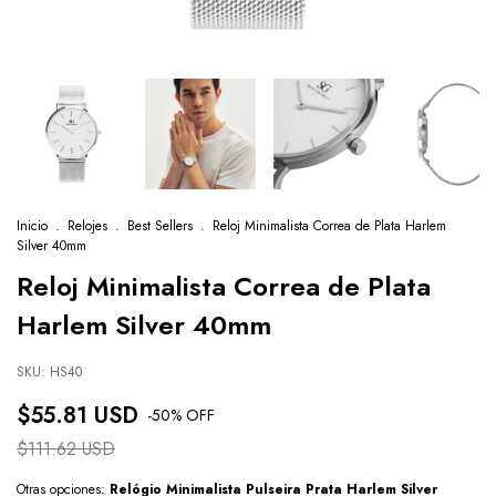
Inicio
.
Relojes
.
Best Sellers
.
Reloj Minimalista Correa de Plata Harlem
Silver 40mm
Reloj Minimalista Correa de Plata
Harlem Silver 40mm
SKU:
HS40
$55.81 USD
-
50
% OFF
$111.62 USD
Otras opciones:
Relógio Minimalista Pulseira Prata Harlem Silver