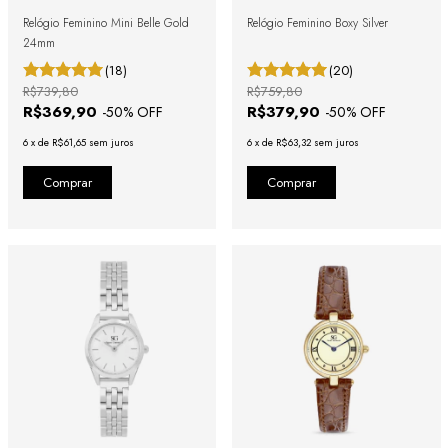
Relógio Feminino Mini Belle Gold
Relógio Feminino Boxy Silver
24mm
(18)
(20)
R$739,80
R$759,80
R$369,90
R$379,90
-
50
% OFF
-
50
% OFF
6
x
de
R$61,65
sem juros
6
x
de
R$63,32
sem juros