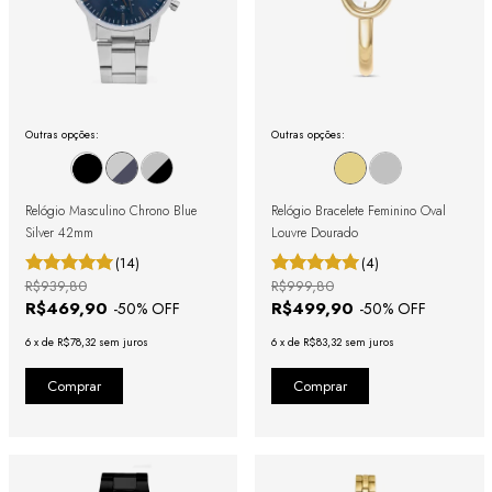
Outras opções:
Outras opções:
Relógio Masculino Chrono Blue
Relógio Bracelete Feminino Oval
Silver 42mm
Louvre Dourado
(14)
(4)
R$939,80
R$999,80
R$469,90
R$499,90
-
50
% OFF
-
50
% OFF
6
x
de
R$78,32
sem juros
6
x
de
R$83,32
sem juros