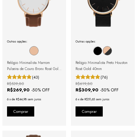
Outras opções:
Outras opções:
Relógio Minimalista Marrom
Relógio Minimalista Preto Houston
Pulseira de Couro Bronx Rosé Gold
Rosé Gold 40mm
40mm
(43)
(76)
R$539,80
R$619,80
R$269,90
R$309,90
-
50
% OFF
-
50
% OFF
6
x
de
R$44,98
sem juros
6
x
de
R$51,65
sem juros