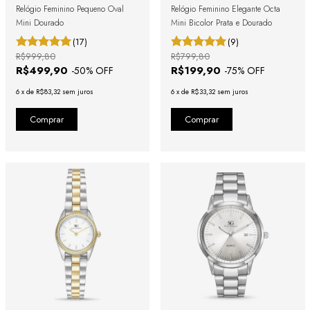
Relógio Feminino Pequeno Oval
Relógio Feminino Elegante Octa
Mini Dourado
Mini Bicolor Prata e Dourado
(17)
(9)
R$999,80
R$799,80
R$499,90
R$199,90
-
50
% OFF
-
75
% OFF
6
x
de
R$83,32
sem juros
6
x
de
R$33,32
sem juros