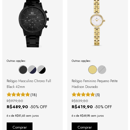
Outras opções:
Outras opções:
Relógio Masculino Chrono Full
Relógio Feminino Pequeno Petite
Black 42mm
Madison Dourado
(18)
(5)
R$979,80
R$839,80
R$489,90
R$419,90
-
50
% OFF
-
50
% OFF
6
x
de
R$81,65
sem juros
6
x
de
R$69,98
sem juros