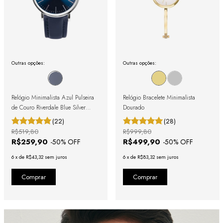
Outras opções:
Outras opções:
Relógio Minimalista Azul Pulseira
Relógio Bracelete Minimalista
de Couro Riverdale Blue Silver
Dourado
40mm
(22)
(28)
R$519,80
R$999,80
R$259,90
R$499,90
-
50
% OFF
-
50
% OFF
6
x
de
R$43,32
sem juros
6
x
de
R$83,32
sem juros