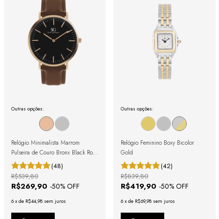
Outras opções:
Outras opções:
Relógio Minimalista Marrom
Relógio Feminino Boxy Bicolor
Pulseira de Couro Bronx Black Rosé
Gold
Gold 40mm
(48)
(42)
R$539,80
R$839,80
R$269,90
R$419,90
-
50
% OFF
-
50
% OFF
6
x
de
R$44,98
sem juros
6
x
de
R$69,98
sem juros