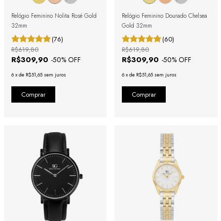
Relógio Feminino Nolita Rosé Gold
Relógio Feminino Dourado Chelsea
32mm
Gold 32mm
(76)
(60)
R$619,80
R$619,80
R$309,90
R$309,90
-
50
% OFF
-
50
% OFF
6
x
de
R$51,65
sem juros
6
x
de
R$51,65
sem juros