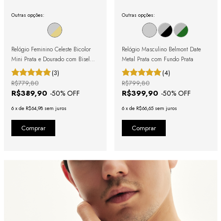
Outras opções:
Outras opções:
Relógio Feminino Celeste Bicolor
Relógio Masculino Belmont Date
Mini Prata e Dourado com Bisel
Metal Prata com Fundo Prata
Canelado
(3)
(4)
R$779,80
R$799,80
R$389,90
R$399,90
-
50
% OFF
-
50
% OFF
6
x
de
R$64,98
sem juros
6
x
de
R$66,65
sem juros