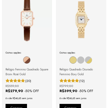
Outras opções:
Outras opções:
Relógio Feminino Quadrado Square
Relógio Quadrado Dourado
Bronx Rosé Gold
Feminino Boxy Gold
(20)
(12)
R$559,80
R$799,80
R$279,90
R$399,90
-
50
% OFF
-
50
% OFF
6
x
de
R$46,65
sem juros
6
x
de
R$66,65
sem juros