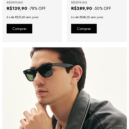
R$599,80
R$579,80
R$129,90
R$289,90
-
78
% OFF
-
50
% OFF
6
x
de
R$21,65
sem juros
6
x
de
R$48,32
sem juros