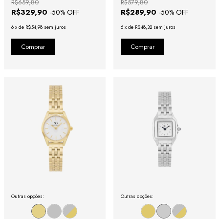
R$659,80
R$579,80
R$329,90
R$289,90
-
50
% OFF
-
50
% OFF
6
x
de
R$54,98
sem juros
6
x
de
R$48,32
sem juros
Outras opções:
Outras opções: