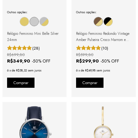
Outras opções:
Outras opções:
Relógio Feminino Mini Belle Silver
Relógio Feminino Redondo Vintage
24mm
Amber Pulseira Croco Marrom e
Caixa Dourada com Números
(28)
(10)
Romanos
R$699,80
R$599,80
R$349,90
R$299,90
-
50
% OFF
-
50
% OFF
6
x
de
R$58,32
sem juros
6
x
de
R$49,98
sem juros