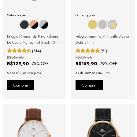
Outras opções:
Outras opções:
Relógio Minimalista Preto Pulseira
Relógio Feminino Mini Belle Bicolor
De Couro Murray Full Black 40mm
Gold 24mm
(514)
(51)
R$519,80
R$759,80
R$129,90
R$159,90
-
75
% OFF
-
79
% OFF
6
x
de
R$21,65
sem juros
6
x
de
R$26,65
sem juros