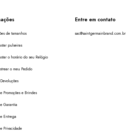
mações
Entre em contato
ões de tamanhos
sac@saintgermainbrand.com.br
star pulseiras
star o horário do seu Relógio
trear o meu Pedido
 Devoluções
 de Promoções e Brindes
de Garantia
 de Entrega
de Privacidade