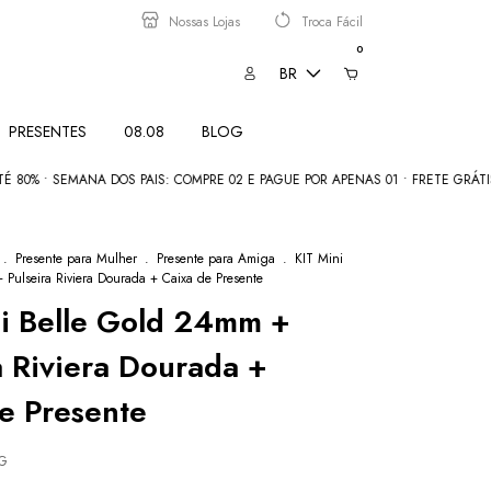
Nossas Lojas
Troca Fácil
0
BR
PRESENTES
08.08
BLOG
 • SEMANA DOS PAIS: COMPRE 02 E PAGUE POR APENAS 01 • FRETE GRÁTIS aci
.
Presente para Mulher
.
Presente para Amiga
.
KIT Mini
 Pulseira Riviera Dourada + Caixa de Presente
i Belle Gold 24mm +
a Riviera Dourada +
e Presente
RG