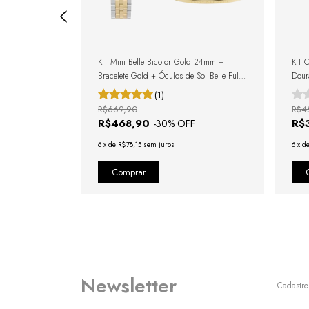
+ Pulseira
KIT Mini Belle Bicolor Gold 24mm +
KIT 
de Sol Harbor
Bracelete Gold + Óculos de Sol Belle Full
Dour
ente
Black + Caixa de Presente
(1)
R$669,90
R$4
R$468,90
R$
F
-
30
% OFF
6
x
de
R$78,15
sem juros
6
x
d
Newsletter
Cadastre