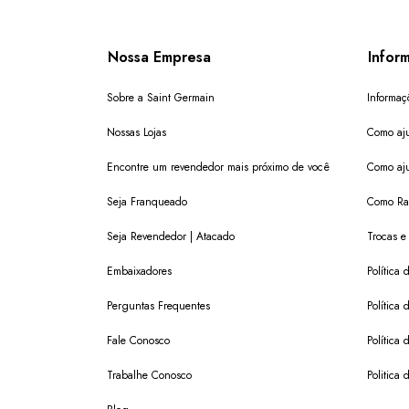
Nossa Empresa
Infor
Sobre a Saint Germain
Informaç
Nossas Lojas
Como aju
Encontre um revendedor mais próximo de você
Como aju
Seja Franqueado
Como Ras
Seja Revendedor | Atacado
Trocas e
Embaixadores
Política
Perguntas Frequentes
Política 
Fale Conosco
Política
Trabalhe Conosco
Politica 