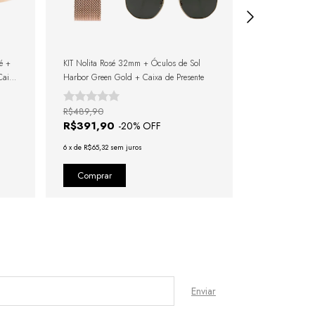
é +
KIT Nolita Rosé 32mm + Óculos de Sol
KIT Square Harl
Caixa
Harbor Green Gold + Caixa de Presente
Prata + Caixa d
R$489,90
R$484,90
R$391,90
R$387,90
-
20
% OFF
6
x
de
R$65,32
sem juros
6
x
de
R$64,65
se