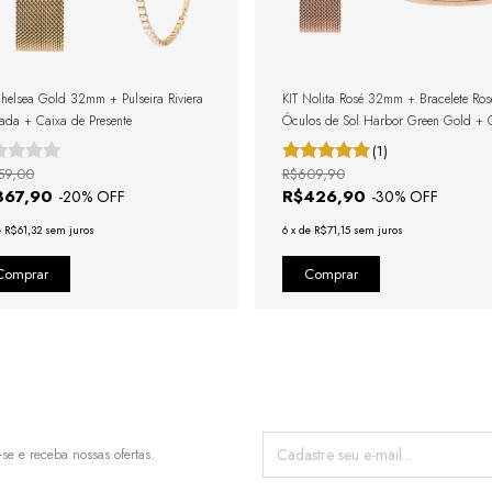
Chelsea Gold 32mm + Pulseira Riviera
KIT Nolita Rosé 32mm + Bracelete Ros
ada + Caixa de Presente
Óculos de Sol Harbor Green Gold + 
de Presente
(1)
59,00
R$609,90
367,90
R$426,90
-
20
% OFF
-
30
% OFF
e
R$61,32
sem juros
6
x
de
R$71,15
sem juros
-se e receba nossas ofertas.