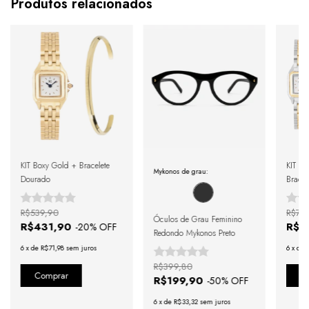
Produtos relacionados
KIT Boxy Gold + Bracelete
KIT Bo
Mykonos de grau:
Dourado
Bracel
Riviera
R$539,90
R$76
Óculos de Grau Feminino
R$431,90
R$5
-
20
% OFF
Redondo Mykonos Preto
6
x
de
R$71,98
sem juros
6
x
de
R$399,80
R$199,90
-
50
% OFF
6
x
de
R$33,32
sem juros