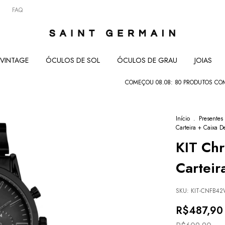
FAQ
VINTAGE
ÓCULOS DE SOL
ÓCULOS DE GRAU
JOIAS
COMEÇOU 08.08: 80 PRODUTOS COM ATÉ 8
Início
.
Presentes
Carteira + Caixa D
KIT Chr
Carteir
SKU:
KIT-CNFB4
R$487,90