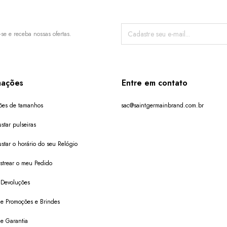
-se e receba nossas ofertas.
mações
Entre em contato
ões de tamanhos
sac@saintgermainbrand.com.br
star pulseiras
star o horário do seu Relógio
trear o meu Pedido
 Devoluções
 de Promoções e Brindes
de Garantia