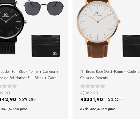
Houston Full Black 40mm + Carteira +
KIT Bronx Rosé Gold 40mm + Carteira
os de Sol Harbor Full Black + Caixa
Caixa de Presente
resente
89,90
R$389,90
442,90
R$331,90
-
25
% OFF
-
15
% OFF
e
R$73,82
sem juros
6
x
de
R$55,32
sem juros