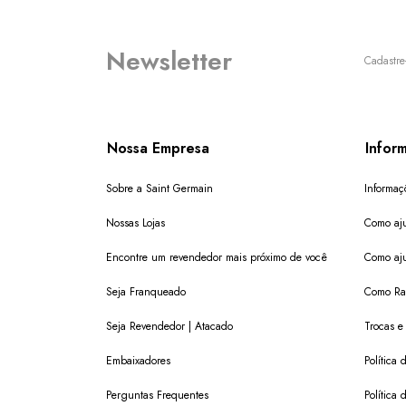
Newsletter
Cadastre
Nossa Empresa
Infor
Sobre a Saint Germain
Informaç
Nossas Lojas
Como aju
Encontre um revendedor mais próximo de você
Como aju
Seja Franqueado
Como Ras
Seja Revendedor | Atacado
Trocas e
Embaixadores
Política
Perguntas Frequentes
Política 