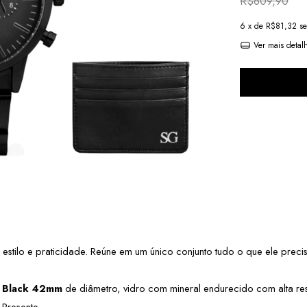
R$609,90
6
x de
R$81,32
se
Ver mais detal
ilo e praticidade. Reúne em um único conjunto tudo o que ele precisa
l Black 42mm
 de diâmetro, vidro com mineral endurecido com alta res
 Presente.