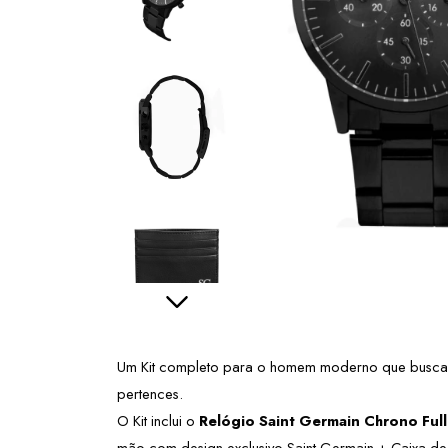
Um Kit completo para o homem moderno que busca est
pertences.
O Kit inclui o 
Relógio Saint Germain Chrono Ful
mão com design exclusivo Saint Germain +
 Caixa de