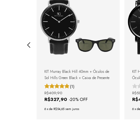
m + Carteira +
KIT Murray Black Hill 40mm + Óculos de
KIT 
Sol Hills Green Black + Caixa de Presente
Ócul
De P
(1)
R$409,90
R$5
R$327,90
R$
F
-
20
% OFF
6
x
de
R$54,65
sem juros
6
x
d