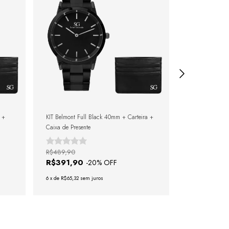
 +
KIT Belmont Full Black 40mm + Carteira +
KIT Murray Bla
Caixa de Presente
Caixa de Presen
R$489,90
R$374,90
R$391,90
R$318,90
-
20
% OFF
6
x
de
R$65,32
sem juros
6
x
de
R$53,15
se