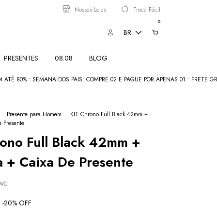
Nossas Lojas
Troca Fácil
0
BR
PRESENTES
08.08
BLOG
0% • SEMANA DOS PAIS: COMPRE 02 E PAGUE POR APENAS 01 • FRETE GRÁTIS a
.
Presente para Homem
.
KIT Chrono Full Black 42mm +
e Presente
ono Full Black 42mm +
a + Caixa De Presente
2WC
-
20
% OFF