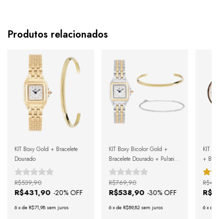
Produtos relacionados
KIT Boxy Gold + Bracelete
KIT Boxy Bicolor Gold +
KIT N
Dourado
Bracelete Dourado + Pulseira
+ Brac
Riviera Prata
R$539,90
R$769,90
R$44
R$431,90
R$538,90
R$3
-
20
% OFF
-
30
% OFF
6
x
de
R$71,98
sem juros
6
x
de
R$89,82
sem juros
6
x
de