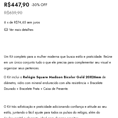
R$447,90
-
30
% OFF
R$639,90
6
x de
R$74,65
sem juros
Ver mais detalhes
Um Kit completo para a mulher moderna que busca estilo e praticidade. Reúne
em um único conjunto tudo o que ele precisa para complementar seu visual e
organizar seus pertences.
O Kit inclui o
Relógio Square Madison Bicolor Gold 20X26mm
de
diâmetro, vidro com mineral endurecido com alta resistência + Bracelete
Dourado
+ Bracelete Prata + Caixa de Presente.
O Kit trás sofisticação e praticidade adicionando confiança e atitude ao seu
estilo, juntando o fácil ajuste para todos os pulsos do relógio, além do