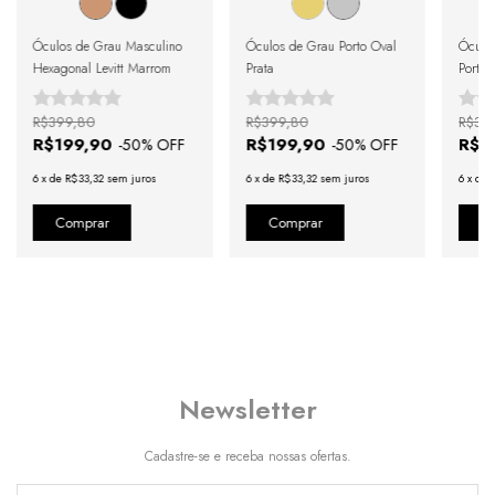
Óculos de Grau Masculino
Óculos de Grau Porto Oval
Óculo
Hexagonal Levitt Marrom
Prata
Porto
R$399,80
R$399,80
R$39
R$199,90
R$199,90
R$1
-
50
% OFF
-
50
% OFF
6
x
de
R$33,32
sem juros
6
x
de
R$33,32
sem juros
6
x
de
Newsletter
Cadastre-se e receba nossas ofertas.