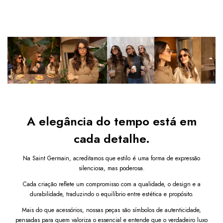
garantindo segurança contra os raios solares nocivos e 
maior conforto visual em ambientes externos. 
Leve e 
versátil,
 este
 óculos de sol unissex 
é ideal para compor 
looks urbanos, casuais e criativos com muito estilo.
Diferenciais do produto:
Proteção UV400
 contra raios solares nocivos
Estilo retrô aviador com
 design exclusivo
Armação 
leve e confortável 
para uso prolongado
Modelo 
unissex
, indicado para homens e mulheres
Design que
valoriza diferentes formatos de rosto
Por que comprar este Óculos de Sol Aviador Basel 
A elegância do tempo está em
Tortoise com Lente Marrom?
cada detalhe.
O Óculos de Sol Aviador Basel Tortoise com Lente 
Marrom
 combina estilo retrô e praticidade em um modelo 
marcante. Suas lentes marrons oferecem proteção e 
Na Saint Germain, acreditamos que estilo é uma forma de expressão
conforto, enquanto a armação tortoise traz sofisticação e 
silenciosa, mas poderosa.
autenticidade ao visual. Um
 óculos de sol unissex
 perfeito 
Cada criação reflete um compromisso com a qualidade, o design e a
para quem busca um acessório versátil que se adapta a 
durabilidade, traduzindo o equilíbrio entre estética e propósito.
diferentes ocasiões.
Mais do que acessórios, nossas peças são símbolos de autenticidade,
Garanta já o seu Óculos de Sol Aviador Basel 
pensadas para quem valoriza o essencial e entende que o verdadeiro luxo