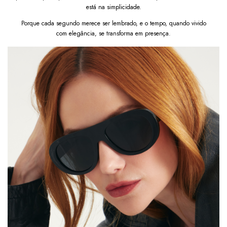
Tortoise com Lente Marrom e transforme seu visual 
está na simplicidade.
com estilo, conforto e proteção em qualquer 
Porque cada segundo merece ser lembrado, e o tempo, quando vivido
momento. Após a confirmação de compra, a nota 
com elegância, se transforma em presença.
fiscal será enviada em até um dia útil em seu e-mail.