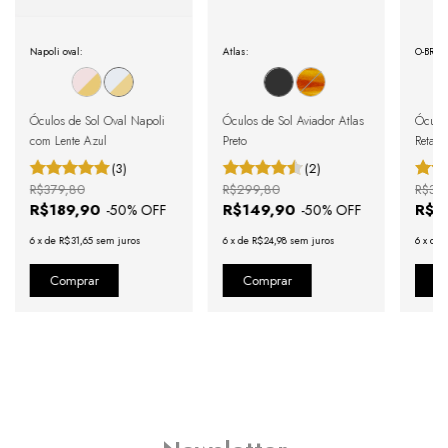
Napoli oval:
Atlas:
O-BRBG
Óculos de Sol Oval Napoli
Óculos de Sol Aviador Atlas
Óculos
com Lente Azul
Preto
Retang
Marro
(3)
(2)
R$379,80
R$299,80
R$33
R$189,90
R$149,90
R$1
-
50
% OFF
-
50
% OFF
6
x
de
R$31,65
sem juros
6
x
de
R$24,98
sem juros
6
x
de