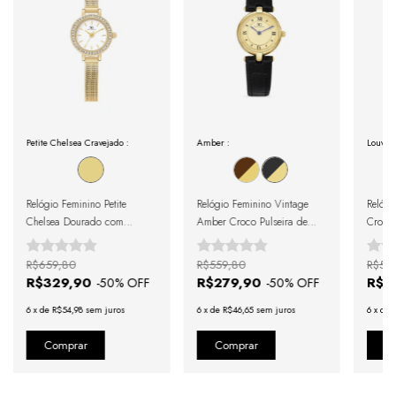
Petite Chelsea Cravejado :
Amber :
Louvre 
Relógio Feminino Petite
Relógio Feminino Vintage
Relógi
Chelsea Dourado com
Amber Croco Pulseira de
Croco
Cristais Cravejados 19mm
Couro Croco Preto e Caixa
Pulseir
Dourada com Números
R$659,80
R$559,80
R$59
Romanos
R$329,90
R$279,90
R$2
-
50
% OFF
-
50
% OFF
6
x
de
R$54,98
sem juros
6
x
de
R$46,65
sem juros
6
x
de