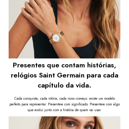
equilíbrio.
Garanta já o seu
Relógio Feminino Madison Bicolor 
Dourado e Prata com Cristais Cravejados 32mm
 e 
eleve sua elegância com um acessório marcante, versátil e 
cheio de brilho.
Após a confirmação de compra, a nota fiscal será 
enviada em até um dia útil em seu e-mail.
Presentes que contam histórias,
relógios Saint Germain para cada
capítulo da vida.
Cada conquista, cada vitória, cada novo começo: existe um modelo
perfeito para representar. Presenteie com significado. Presenteie com algo
que evolui junto com a história de quem vai usar.