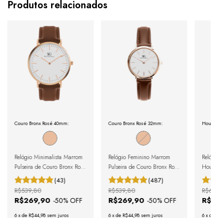
Produtos relacionados
Couro Bronx Rosé 40mm:
Couro Bronx Rosé 32mm:
Houst
Relógio Minimalista Marrom
Relógio Feminino Marrom
Relógi
Pulseira de Couro Bronx Rosé
Pulseira de Couro Bronx Rosé
Houst
Gold 40mm
Gold 32mm
(43)
(487)
R$539,80
R$539,80
R$61
R$269,90
R$269,90
R$3
-
50
% OFF
-
50
% OFF
6
x
de
R$44,98
sem juros
6
x
de
R$44,98
sem juros
6
x
de