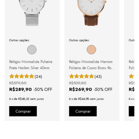
Outras opções:
Outras opções:
Outras
Relógio Minimalista Pulseira
Relógio Minimalista Marrom
Relógi
Prata Harlem Silver 40mm
Pulseira de Couro Bronx Rosé
Pulsei
Gold 40mm
Full 
(24)
(43)
R$579,80
R$539,80
R$51
R$289,90
R$269,90
R$1
-
50
% OFF
-
50
% OFF
6
x
de
R$48,32
sem juros
6
x
de
R$44,98
sem juros
6
x
de