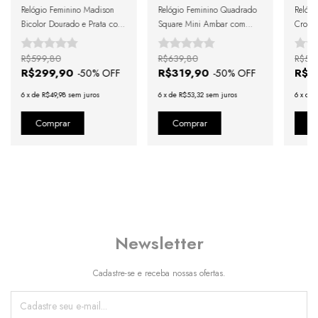
Relógio Feminino Madison
Relógio Feminino Quadrado
Relógi
Bicolor Dourado e Prata com
Square Mini Ambar com
Croco
Cristais Cravejados 32mm
Fundo Marrom e Pulseira
Pulseir
Dourada
R$599,80
R$639,80
R$59
R$299,90
R$319,90
R$2
-
50
% OFF
-
50
% OFF
6
x
de
R$49,98
sem juros
6
x
de
R$53,32
sem juros
6
x
de
Newsletter
Cadastre-se e receba nossas ofertas.