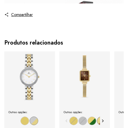
Compartilhar
Produtos relacionados
Outras opções:
Outras opções:
Outras