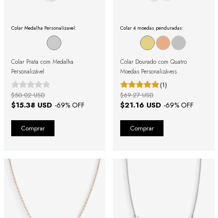
Colar Medalha Personalizavel:
Colar 4 moedas penduradas:
Colar Prata com Medalha
Colar Dourado com Quatro
Personalizável
Moedas Personalizáveis
(1)
$50.02 USD
$69.27 USD
$15.38 USD
$21.16 USD
-
69
% OFF
-
69
% OFF