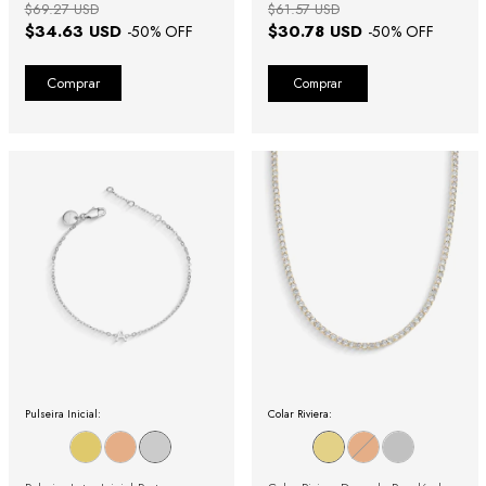
$69.27 USD
$61.57 USD
$34.63 USD
$30.78 USD
-
50
% OFF
-
50
% OFF
Comprar
Pulseira Inicial:
Colar Riviera: