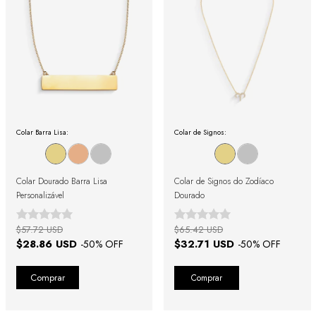
Colar Barra Lisa:
Colar de Signos:
Colar Dourado Barra Lisa
Colar de Signos do Zodíaco
Personalizável
Dourado
$57.72 USD
$65.42 USD
$28.86 USD
$32.71 USD
-
50
% OFF
-
50
% OFF
Comprar