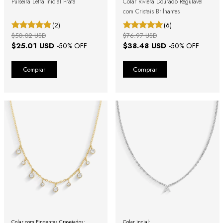
Pulseira Letra Inicial Prata
Colar Riviera Dourado Regulável
com Cristais Brilhantes
(2)
(6)
$50.02 USD
$76.97 USD
$25.01 USD
$38.48 USD
-
50
% OFF
-
50
% OFF
Comprar
Colar com Pingentes Cravejados:
Colar incial: