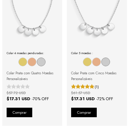
Colar 4 moedas penduradas:
Colar 5 moedas :
Colar Prata com Quatro Moedas
Colar Prata com Cinco Moedas
Personalizáveis
Personalizáveis
(1)
$57.72 USD
$61.57 USD
$17.31 USD
$17.31 USD
-
70
% OFF
-
72
% OFF