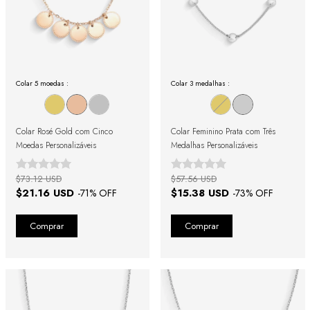
Colar 5 moedas :
Colar 3 medalhas :
Colar Rosé Gold com Cinco
Colar Feminino Prata com Três
Moedas Personalizáveis
Medalhas Personalizáveis
$73.12 USD
$57.56 USD
$21.16 USD
$15.38 USD
-
71
% OFF
-
73
% OFF