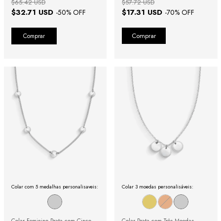
$65.42 USD
$57.72 USD
$32.71 USD
$17.31 USD
-
50
% OFF
-
70
% OFF
Comprar
Colar com 5 medalhas personalisaveis:
Colar 3 moedas personalisáveis:
Colar Feminino Prata com Cinco
Colar Prata com Três Moedas