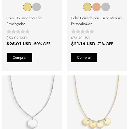
Colar Dourado com Elos
Colar Dourado com Cinco Moedas
Entrelaçados
Personalizáveis
$50.02 USD
$73.12 USD
$25.01 USD
$21.16 USD
-
50
% OFF
-
71
% OFF