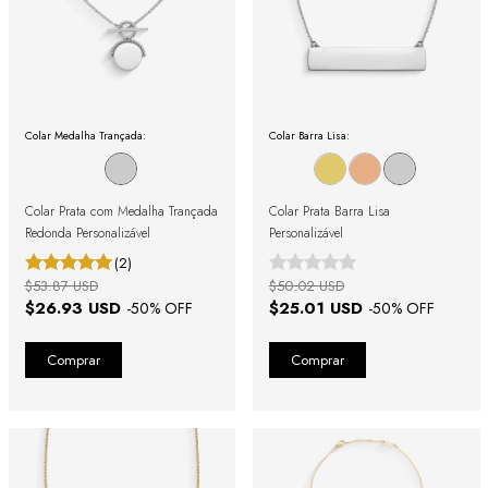
Colar Medalha Trançada:
Colar Barra Lisa:
Colar Prata com Medalha Trançada
Colar Prata Barra Lisa
Redonda Personalizável
Personalizável
(2)
$53.87 USD
$50.02 USD
$26.93 USD
$25.01 USD
-
50
% OFF
-
50
% OFF