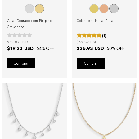
Colar Dourado com Pingentes
Colar Letra Inicial Prata
Cravejados
(1)
$53.87 USD
$53.87 USD
$19.23 USD
$26.93 USD
-
64
% OFF
-
50
% OFF
Comprar