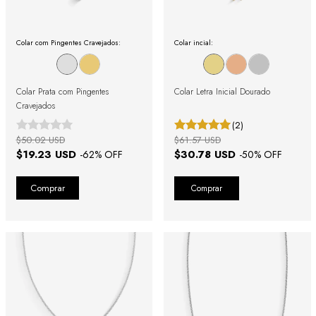
Colar com Pingentes Cravejados:
Colar incial:
Colar Prata com Pingentes
Colar Letra Inicial Dourado
Cravejados
(2)
$50.02 USD
$61.57 USD
$19.23 USD
$30.78 USD
-
62
% OFF
-
50
% OFF
Comprar