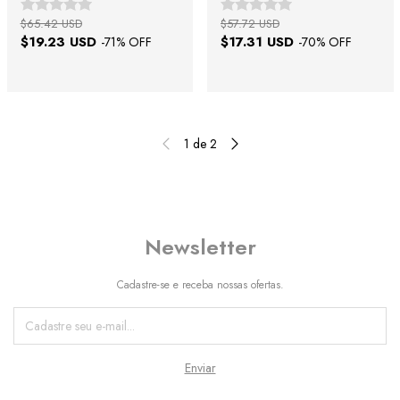
$65.42 USD
$57.72 USD
$19.23 USD
$17.31 USD
-
71
% OFF
-
70
% OFF
1
de
2
Newsletter
Cadastre-se e receba nossas ofertas.