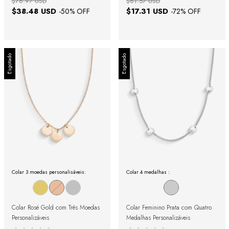
$76.97 USD
$61.57 USD
$38.48 USD
$17.31 USD
-
50
% OFF
-
72
% OFF
Esgotado
Esgotado
Colar 3 moedas personalisáveis:
Colar 4 medalhas :
Colar Rosé Gold com Três Moedas
Colar Feminino Prata com Quatro
Personalizáveis
Medalhas Personalizáveis