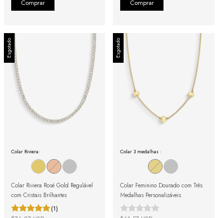
Esgotado
Esgotado
Colar Riviera:
Colar 3 medalhas :
Colar Riviera Rosé Gold Regulável
Colar Feminino Dourado com Três
com Cristais Brilhantes
Medalhas Personalizáveis
(1)