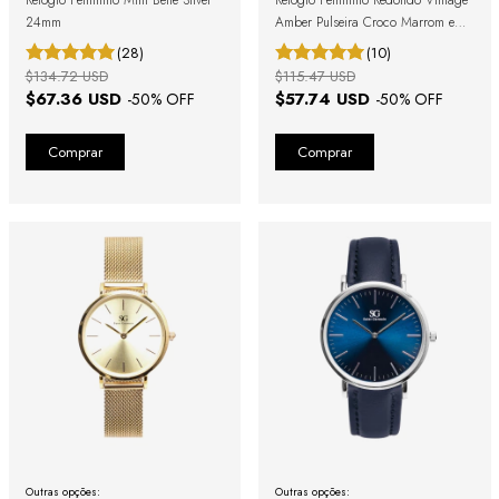
24mm
Amber Pulseira Croco Marrom e
Caixa Dourada com Números
(28)
(10)
Romanos
$134.72 USD
$115.47 USD
$67.36 USD
$57.74 USD
-
50
% OFF
-
50
% OFF
Outras opções:
Outras opções: