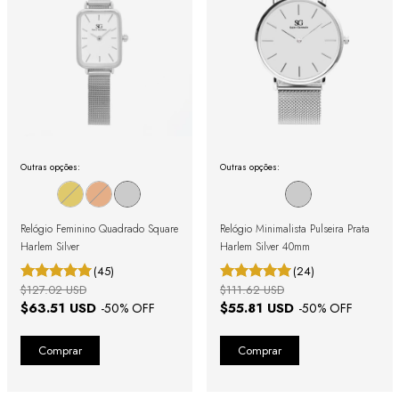
Outras opções:
Outras opções:
Relógio Feminino Quadrado Square
Relógio Minimalista Pulseira Prata
Harlem Silver
Harlem Silver 40mm
(45)
(24)
$127.02 USD
$111.62 USD
$63.51 USD
$55.81 USD
-
50
% OFF
-
50
% OFF