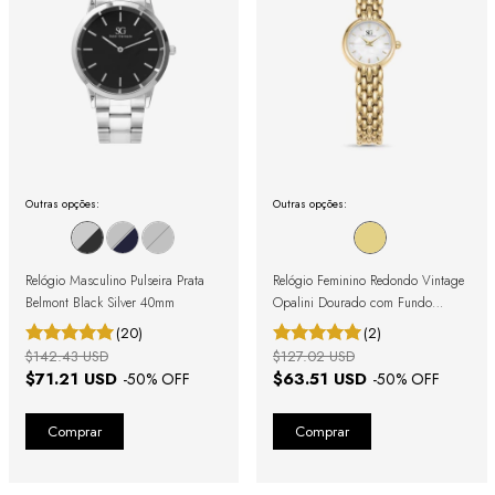
Outras opções:
Outras opções:
Relógio Masculino Pulseira Prata
Relógio Feminino Redondo Vintage
Belmont Black Silver 40mm
Opalini Dourado com Fundo
Perolado
(20)
(2)
$142.43 USD
$127.02 USD
$71.21 USD
$63.51 USD
-
50
% OFF
-
50
% OFF