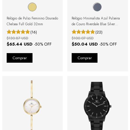
Relógio de Pulso Feminino Dourado
Relógio Minimalista Azul Pulseira
Chelsea Full Gold 32mm
de Couro Riverdale Blue Silver
40mm
(16)
(22)
$130.87 USD
$100.07 USD
$65.44 USD
$50.04 USD
-
50
% OFF
-
50
% OFF