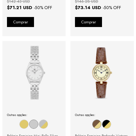
$142.43 USD
$146.28 USD
$71.21 USD
$73.14 USD
-
50
% OFF
-
50
% OFF
Outras opções:
Outras opções:
Relógio Feminino Mini Belle Silver
Relógio Feminino Redondo Vintage