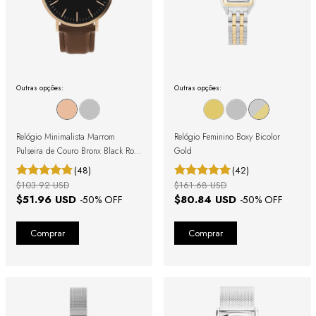
Outras opções:
Outras opções:
Relógio Minimalista Marrom
Relógio Feminino Boxy Bicolor
Pulseira de Couro Bronx Black Rosé
Gold
Gold 40mm
(48)
(42)
$103.92 USD
$161.68 USD
$51.96 USD
$80.84 USD
-
50
% OFF
-
50
% OFF