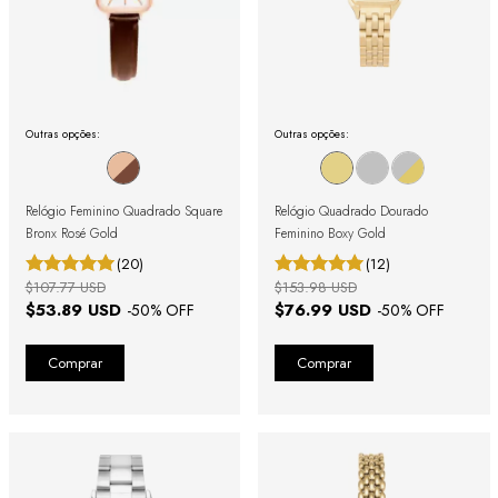
Outras opções:
Outras opções:
Relógio Feminino Quadrado Square
Relógio Quadrado Dourado
Bronx Rosé Gold
Feminino Boxy Gold
(20)
(12)
$107.77 USD
$153.98 USD
$53.89 USD
$76.99 USD
-
50
% OFF
-
50
% OFF