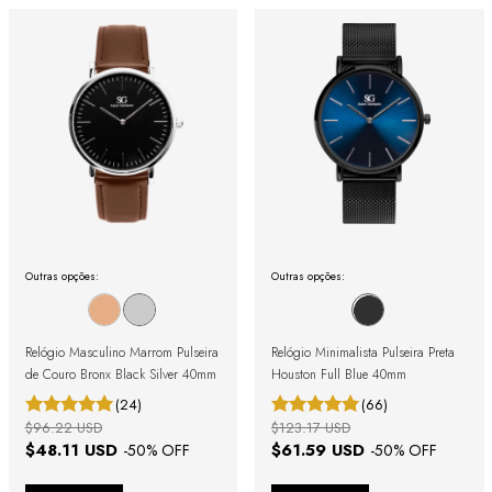
Outras opções:
Outras opções:
Relógio Masculino Marrom Pulseira
Relógio Minimalista Pulseira Preta
de Couro Bronx Black Silver 40mm
Houston Full Blue 40mm
(24)
(66)
$96.22 USD
$123.17 USD
$48.11 USD
$61.59 USD
-
50
% OFF
-
50
% OFF