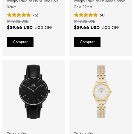
Relógio Feminino Nolita Rosé Gold
Relógio Feminino Dourado Chelsea
32mm
Gold 32mm
(76)
(60)
$119.32 USD
$119.32 USD
$59.66 USD
$59.66 USD
-
50
% OFF
-
50
% OFF
Outras opções:
Outras opções: