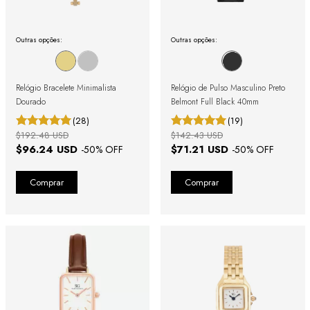
Outras opções:
Outras opções:
Relógio Bracelete Minimalista
Relógio de Pulso Masculino Preto
Dourado
Belmont Full Black 40mm
(28)
(19)
$192.48 USD
$142.43 USD
$96.24 USD
$71.21 USD
-
50
% OFF
-
50
% OFF