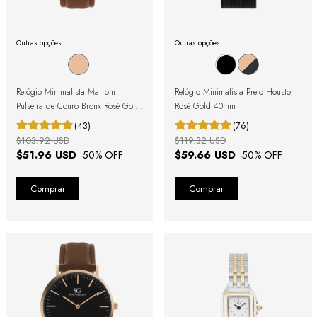
Outras opções:
Outras opções:
Relógio Minimalista Marrom
Relógio Minimalista Preto Houston
Pulseira de Couro Bronx Rosé Gold
Rosé Gold 40mm
40mm
(43)
(76)
$103.92 USD
$119.32 USD
$51.96 USD
$59.66 USD
-
50
% OFF
-
50
% OFF