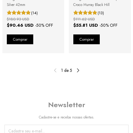
Silver 42mm
Croco Murray Black Hill
(14)
(13)
$180.93 USD
$111.62 USD
$90.46 USD
$55.81 USD
-
50
% OFF
-
50
% OFF
1
de
5
Newsletter
Cadastre-se e receba nossas ofertas.