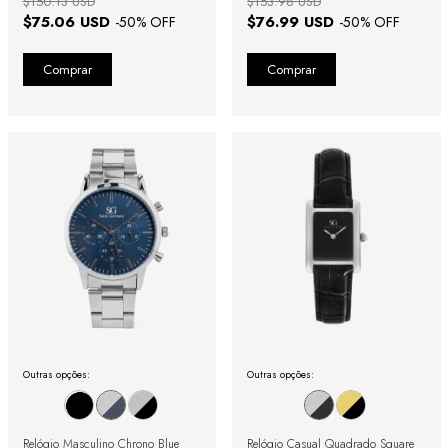
$150.13 USD
$153.98 USD
$75.06 USD
$76.99 USD
-
50
% OFF
-
50
% OFF
Outras opções:
Outras opções:
Relógio Masculino Chrono Blue
Relógio Casual Quadrado Square