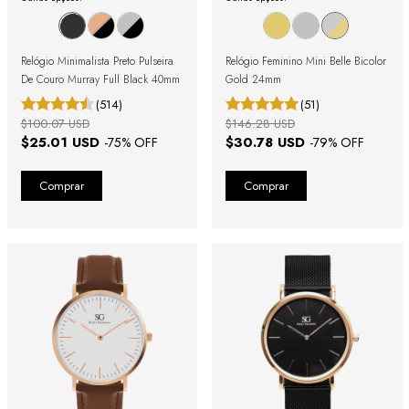
Relógio Minimalista Preto Pulseira
Relógio Feminino Mini Belle Bicolor
De Couro Murray Full Black 40mm
Gold 24mm
(514)
(51)
$100.07 USD
$146.28 USD
$25.01 USD
$30.78 USD
-
75
% OFF
-
79
% OFF