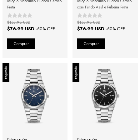
Relógio Masculino Hudson Chrono
Relógio Masculino Hudson Chrono
Prata
com Fundo Azul e Pulseira Prata
$153.98 USD
$153.98 USD
$76.99 USD
$76.99 USD
-
50
% OFF
-
50
% OFF
Esgotado
Esgotado
Outras opções:
Outras opções: