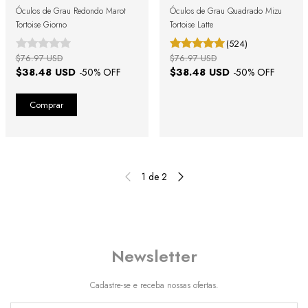
Óculos de Grau Redondo Marot
Óculos de Grau Quadrado Mizu
Tortoise Giorno
Tortoise Latte
(524)
$76.97 USD
$76.97 USD
$38.48 USD
$38.48 USD
-
50
% OFF
-
50
% OFF
1
de
2
Newsletter
Cadastre-se e receba nossas ofertas.