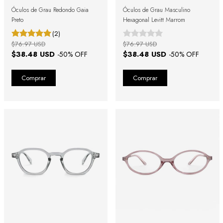
Óculos de Grau Redondo Gaia
Óculos de Grau Masculino
Preto
Hexagonal Levitt Marrom
(2)
$76.97 USD
$76.97 USD
$38.48 USD
$38.48 USD
-
50
% OFF
-
50
% OFF