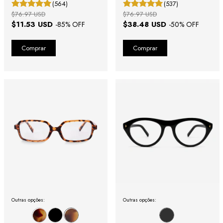
(564)
(537)
$76.97 USD
$76.97 USD
$11.53 USD
$38.48 USD
-
85
% OFF
-
50
% OFF
Outras opções:
Outras opções: