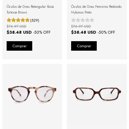
Óculos de Grau Retangular Ibiza
Óculos de Grau Feminino Redondo
Tortoise Brown
Mykonos Preto
(529)
$76.97 USD
$76.97 USD
$38.48 USD
$38.48 USD
-
50
% OFF
-
50
% OFF