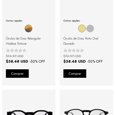
Outras opções:
Outras opções:
Óculos de Grau Retangular
Óculos de Grau Porto Oval
Modena Tortoise
Dourado
$76.97 USD
$76.97 USD
$38.48 USD
$38.48 USD
-
50
% OFF
-
50
% OFF