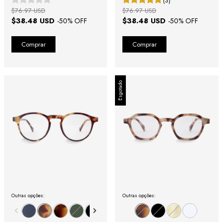
(3)
$76.97 USD
$76.97 USD
$38.48 USD
$38.48 USD
-
50
% OFF
-
50
% OFF
Esgotado
Outras opções:
Outras opções: