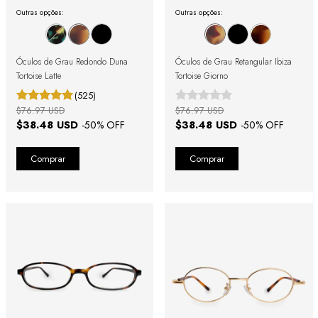
Outras opções:
Outras opções:
Óculos de Grau Redondo Duna
Óculos de Grau Retangular Ibiza
Tortoise Latte
Tortoise Giorno
(525)
$76.97 USD
$76.97 USD
$38.48 USD
$38.48 USD
-
50
% OFF
-
50
% OFF