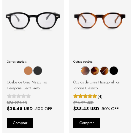
Outras opções:
Outras opções:
Óculos de Grau Masculino
Óculos de Grau Hexagonal Tori
Hexagonal Levitt Preto
Tortoise Clássico
(4)
$76.97 USD
$76.97 USD
$38.48 USD
$38.48 USD
-
50
% OFF
-
50
% OFF