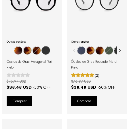
Outras opções:
Outras opções:
Óculos de Grau Hexagonal Tori
Óculos de Grau Redondo Marot
Preto
Preto
(2)
$76.97 USD
$76.97 USD
$38.48 USD
$38.48 USD
-
50
% OFF
-
50
% OFF