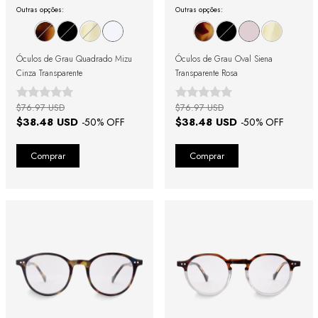
Outras opções:
Outras opções:
Óculos de Grau Quadrado Mizu
Óculos de Grau Oval Siena
Cinza Transparente
Transparente Rosa
$76.97 USD
$76.97 USD
$38.48 USD
$38.48 USD
-
50
% OFF
-
50
% OFF