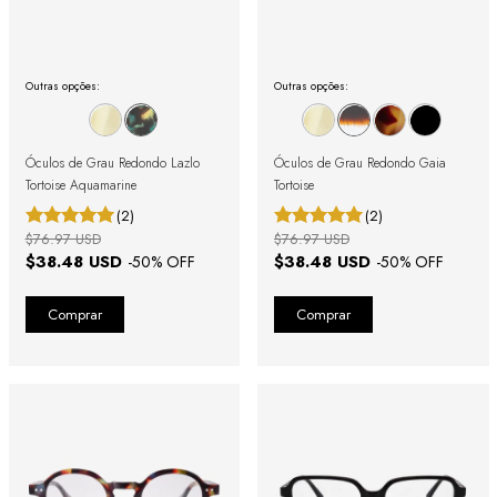
Outras opções:
Outras opções:
Óculos de Grau Redondo Lazlo
Óculos de Grau Redondo Gaia
Tortoise Aquamarine
Tortoise
(2)
(2)
$76.97 USD
$76.97 USD
$38.48 USD
$38.48 USD
-
50
% OFF
-
50
% OFF