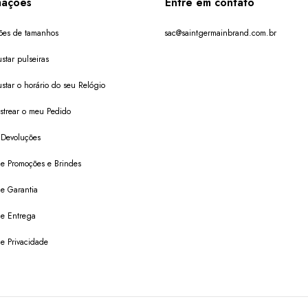
mações
Entre em contato
ões de tamanhos
sac@saintgermainbrand.com.br
star pulseiras
star o horário do seu Relógio
trear o meu Pedido
 Devoluções
 de Promoções e Brindes
de Garantia
 de Entrega
de Privacidade