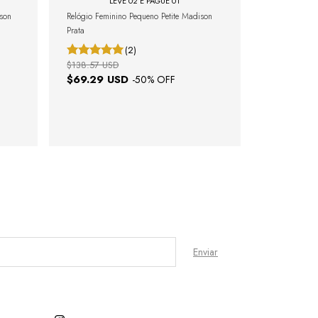
LEVE 02 E PAGUE 01
ison
Relógio Feminino Pequeno Petite Madison
Prata
(2)
$138.57 USD
$69.29 USD
-
50
% OFF