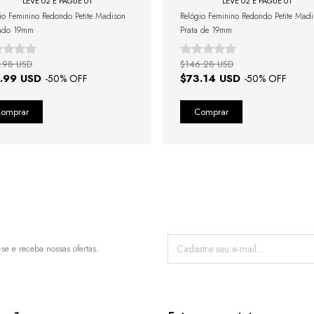
LEVE 02 E PAGUE 01
LEVE 02 E PAGUE 01
io Feminino Redondo Petite Madison
Relógio Feminino Redondo Petite Mad
ado 19mm
Prata de 19mm
.98 USD
$146.28 USD
.99 USD
$73.14 USD
-
50
% OFF
-
50
% OFF
-se e receba nossas ofertas.