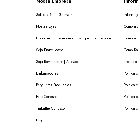
Nossa Empresa
Infor
Sobre a Saint Germain
Informaç
Nossas Lojas
Como aju
Encontre um revendedor mais próximo de você
Como aju
Seja Franqueado
Como Ras
Seja Revendedor | Atacado
Trocas e
Embaixadores
Política
Perguntas Frequentes
Política 
Fale Conosco
Política
Trabalhe Conosco
Politica 
Blog