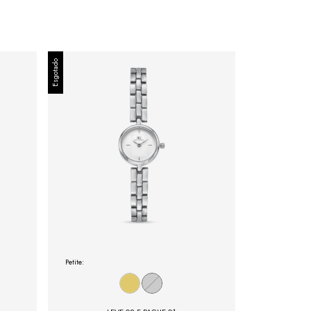
Esgotado
Petite: