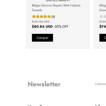
LEVE 02 E PAGUE 01
Relógio Feminino Pequeno Petite Madison
Relóg
Dourado
Dour
(5)
$161.68 USD
$153
$80.84 USD
$76
-
50
% OFF
Newsletter
Cadastre