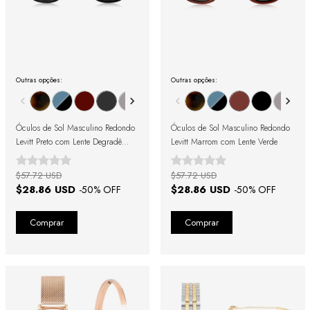
Outras opções:
Outras opções:
Óculos de Sol Masculino Redondo
Óculos de Sol Masculino Redondo
Levitt Preto com Lente Degradê
Levitt Marrom com Lente Verde
Preto
$57.72 USD
$57.72 USD
$28.86 USD
$28.86 USD
-
50
% OFF
-
50
% OFF