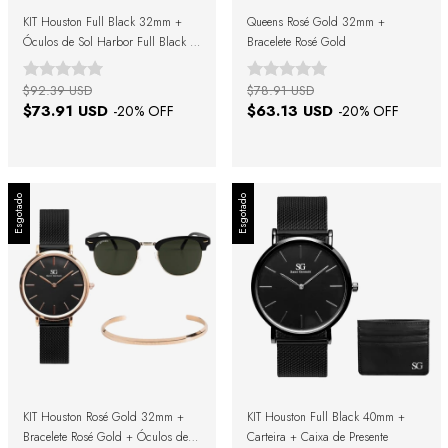
KIT Houston Full Black 32mm +
Queens Rosé Gold 32mm +
Óculos de Sol Harbor Full Black +
Bracelete Rosé Gold
Caixa de Presente
$92.39 USD
$78.91 USD
$73.91 USD
$63.13 USD
-
20
% OFF
-
20
% OFF
Esgotado
Esgotado
KIT Houston Rosé Gold 32mm +
KIT Houston Full Black 40mm +
Bracelete Rosé Gold + Óculos de
Carteira + Caixa de Presente