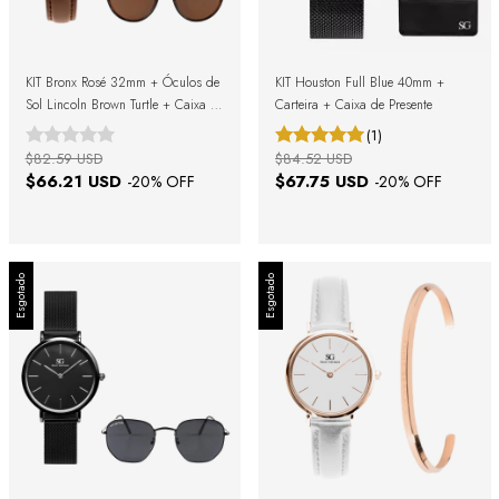
KIT Bronx Rosé 32mm + Óculos de
KIT Houston Full Blue 40mm +
Sol Lincoln Brown Turtle + Caixa de
Carteira + Caixa de Presente
Presente
(1)
$82.59 USD
$84.52 USD
$66.21 USD
$67.75 USD
-
20
% OFF
-
20
% OFF
Esgotado
Esgotado