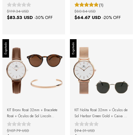
Sol Soho Green Black + Caixa de
(1)
Presente
$119.34 USD
$80.84 USD
$83.53 USD
$64.67 USD
-
30
% OFF
-
20
% OFF
Esgotado
Esgotado
KIT Bronx Rosé 32mm + Bracelete
KIT Nolita Rosé 32mm + Óculos de
Rosé + Óculos de Sol Lincoln
Sol Harbor Green Gold + Caixa de
Brown Turtle + Caixa de Presente
Presente
$107.79 USD
$94.31 USD