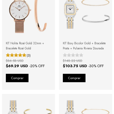
KIT Nolita Rosé Gold 32mm +
KIT Boxy Bicolor Gold + Bracelete
Bracelete Rosé Gold
Prata + Pulseira Riviera Dourada
(3)
$86.58 USD
$148.22 USD
$69.29 USD
$103.75 USD
-
20
% OFF
-
30
% OFF