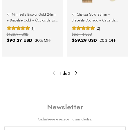
KIT Mini Belle Bicolor Gold 24mm
KIT Chelsea Gold 32mm +
+ Bracelete Gold + Óculos de Sol
Bracelete Dourado + Caixa de
Belle Full Black + Caixa de Presente
Presente
(1)
(2)
$128.97 USD
$86.44 USD
$90.27 USD
$69.29 USD
-
30
% OFF
-
20
% OFF
1
de
3
Newsletter
Cadastre-se e receba nossas ofertas.