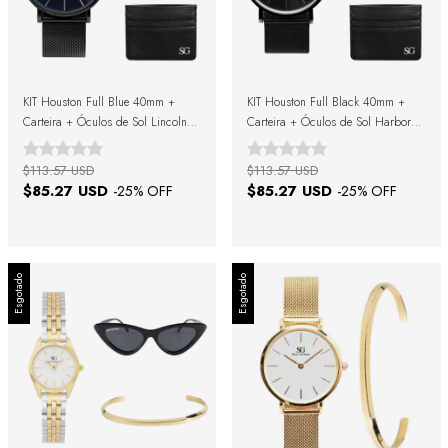
KIT Houston Full Blue 40mm +
KIT Houston Full Black 40mm +
Carteira + Óculos de Sol Lincoln
Carteira + Óculos de Sol Harbor
Green Black + Caixa de Presente
Full Black + Caixa De Presente
$113.57 USD
$113.57 USD
$85.27 USD
$85.27 USD
-
25
% OFF
-
25
% OFF
Esgotado
Esgotado