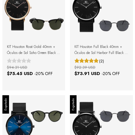
KIT Houston Rosé Gold 40mm +
KIT Houston Full Black 40mm +
Óculos de Sol Soho Green Black +
Óculos de Sol Harbor Full Black +
Caixa de Presente
Caixa de Presente
(2)
$94.31 USD
$92.39 USD
$75.45 USD
$73.91 USD
-
20
% OFF
-
20
% OFF
Esgotado
Esgotado