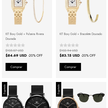
KIT Boxy Gold + Pulseira Riviera
KIT Boxy Gold + Bracelete Dourado
Dourada
$105.87 USD
$103.94 USD
$84.69 USD
$83.15 USD
-
20
% OFF
-
20
% OFF
Esgotado
Esgotado