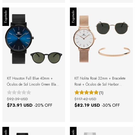
Esgotado
Esgotado
KIT Houston Full Blue 40mm +
KIT Nolita Rosé 32mm + Bracelete
Óculos de Sol Lincoln Green Black
Rosé + Óculos de Sol Harbor
+ Caixa de Presente
Green Gold + Caixa de Presente
(1)
$92.39 USD
$117.42 USD
$73.91 USD
$82.19 USD
-
20
% OFF
-
30
% OFF