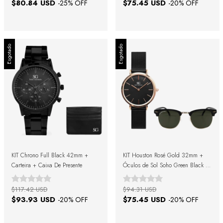
$80.84 USD
$75.45 USD
-
25
% OFF
-
20
% OFF
Esgotado
Esgotado
KIT Chrono Full Black 42mm +
KIT Houston Rosé Gold 32mm +
Carteira + Caixa De Presente
Óculos de Sol Soho Green Black +
Caixa de Presente
$117.42 USD
$94.31 USD
$93.93 USD
$75.45 USD
-
20
% OFF
-
20
% OFF