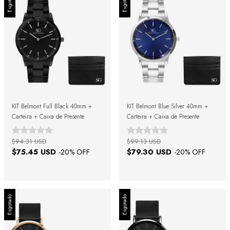
Esgotado
Esgotado
KIT Belmont Full Black 40mm +
KIT Belmont Blue Silver 40mm +
Carteira + Caixa de Presente
Carteira + Caixa de Presente
$94.31 USD
$99.13 USD
$75.45 USD
$79.30 USD
-
20
% OFF
-
20
% OFF
Esgotado
Esgotado