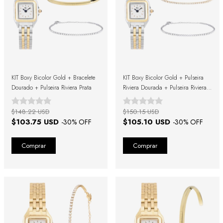
KIT Boxy Bicolor Gold + Bracelete
KIT Boxy Bicolor Gold + Pulseira
Dourado + Pulseira Riviera Prata
Riviera Dourada + Pulseira Riviera
Prata
$148.22 USD
$150.15 USD
$103.75 USD
$105.10 USD
-
30
% OFF
-
30
% OFF