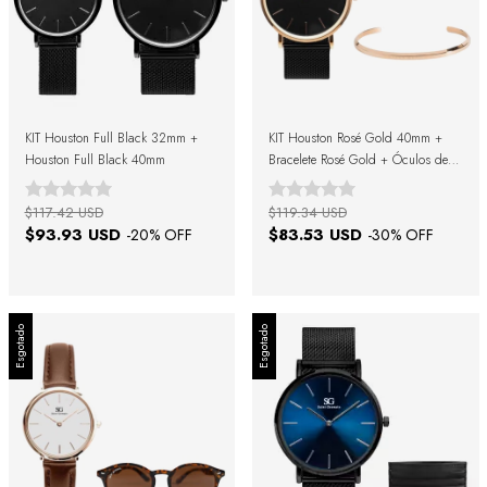
KIT Houston Full Black 32mm +
KIT Houston Rosé Gold 40mm +
Houston Full Black 40mm
Bracelete Rosé Gold + Óculos de
Sol Soho Green Black + Caixa de
Presente
$117.42 USD
$119.34 USD
$93.93 USD
$83.53 USD
-
20
% OFF
-
30
% OFF
Esgotado
Esgotado