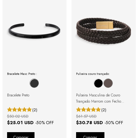
Bracelete Masc Preto :
Pulseira couro trançado:
Bracelete Preto
Pulseira Masculina de Couro
Trançado Marrom com Fecho
Magnético
(2)
(2)
$50.02 USD
$61.57 USD
$25.01 USD
$30.78 USD
-
50
% OFF
-
50
% OFF
Comprar