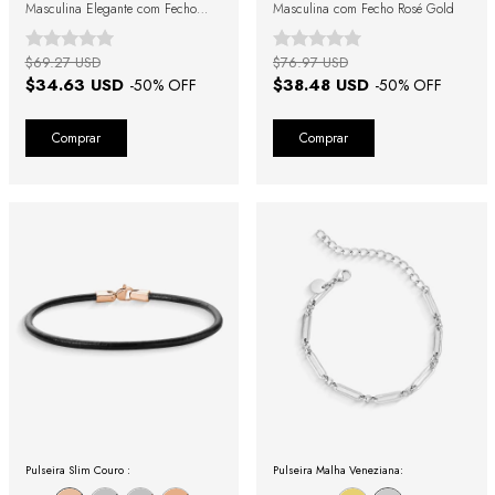
Masculina Elegante com Fecho
Masculina com Fecho Rosé Gold
Prata
$69.27 USD
$76.97 USD
$34.63 USD
$38.48 USD
-
50
% OFF
-
50
% OFF
Comprar
Comprar
Pulseira Slim Couro :
Pulseira Malha Veneziana: