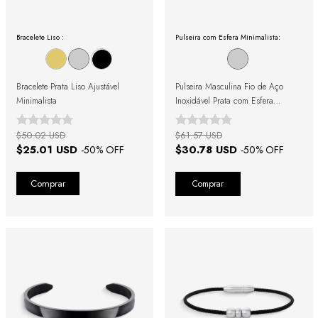
Bracelete Liso :
Pulseira com Esfera Minimalista:
Bracelete Prata Liso Ajustável
Pulseira Masculina Fio de Aço
Minimalista
Inoxidável Prata com Esfera
Minimalista
$50.02 USD
$61.57 USD
$25.01 USD
$30.78 USD
-
50
% OFF
-
50
% OFF
Comprar