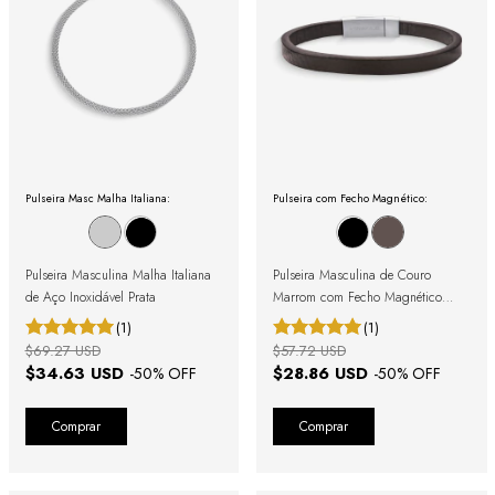
Pulseira Masc Malha Italiana:
Pulseira com Fecho Magnético:
Pulseira Masculina Malha Italiana
Pulseira Masculina de Couro
de Aço Inoxidável Prata
Marrom com Fecho Magnético
Prata
(1)
(1)
$69.27 USD
$57.72 USD
$34.63 USD
$28.86 USD
-
50
% OFF
-
50
% OFF
Comprar
Comprar