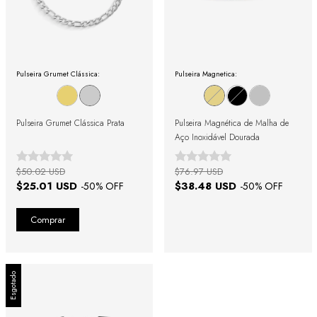
Pulseira Grumet Clássica:
Pulseira Magnetica:
Pulseira Grumet Clássica Prata
Pulseira Magnética de Malha de
Aço Inoxidável Dourada
$50.02 USD
$76.97 USD
$25.01 USD
$38.48 USD
-
50
% OFF
-
50
% OFF
Esgotado