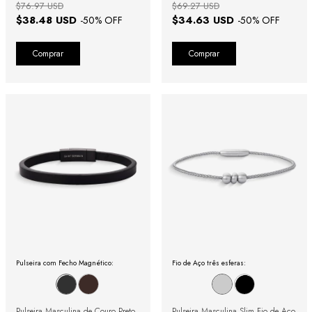
$76.97 USD
$69.27 USD
$38.48 USD
$34.63 USD
-
50
% OFF
-
50
% OFF
Comprar
Comprar
Pulseira com Fecho Magnético:
Fio de Aço três esferas:
Pulseira Masculina de Couro Preto
Pulseira Masculina Slim Fio de Aço