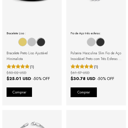
Bracelete Liso :
Fio de Aço três esferas:
Bracelete Preto Liso Ajustável
Pulseira Masculina Slim Fio de Aço
Minimalista
Inoxidável Preto com Três Esferas e
Fecho Magnético
(1)
(1)
$50.02 USD
$61.57 USD
$25.01 USD
$30.78 USD
-
50
% OFF
-
50
% OFF
Comprar