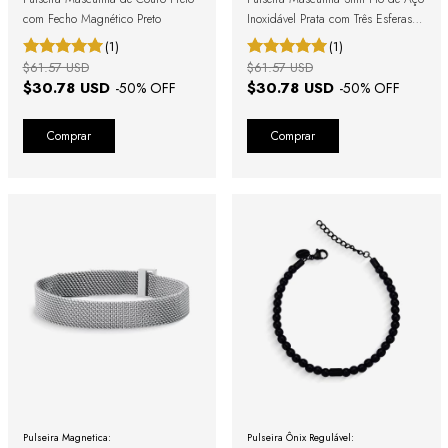
com Fecho Magnético Preto
Inoxidável Prata com Três Esferas e
Fecho Magnético
(1)
(1)
$61.57 USD
$61.57 USD
$30.78 USD
$30.78 USD
-
50
% OFF
-
50
% OFF
Comprar
Comprar
Pulseira Magnetica:
Pulseira Ônix Regulável: