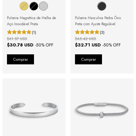
Pulseira Magnética de Malha de
Pulseira Masculina Pedra Ônix
Aço Inoxidável Prata
Preta com Ajuste Regulável
(1)
(3)
$61.57 USD
$65.42 USD
$30.78 USD
$32.71 USD
-
50
% OFF
-
50
% OFF