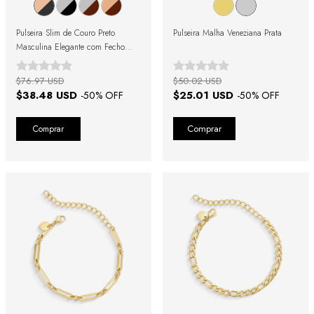
Pulseira Slim de Couro Preto
Pulseira Malha Veneziana Prata
Masculina Elegante com Fecho
Rosé Gold
$76.97 USD
$50.02 USD
$38.48 USD
$25.01 USD
-
50
% OFF
-
50
% OFF
Comprar