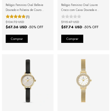
Relógio Feminino Oval Bellevie
Relógio Feminino Oval Louvre
Dourado e Pulseira de Couro
Croco com Caixa Dourada e
Marrom
Pulseira Marrom
(1)
$134.72 USD
$115.47 USD
$67.36 USD
$57.74 USD
-
50
% OFF
-
50
% OFF