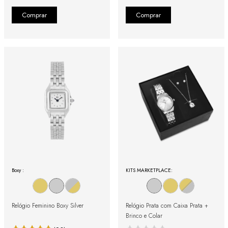
Boxy :
KITS MARKETPLACE:
Relógio Feminino Boxy Silver
Relógio Prata com Caixa Prata +
Brinco e Colar