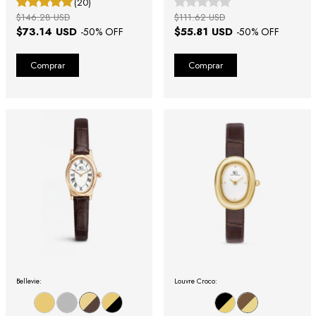
(20)
$146.28 USD
$111.62 USD
$73.14 USD
$55.81 USD
-
50
% OFF
-
50
% OFF
Bellevie:
Louvre Croco: