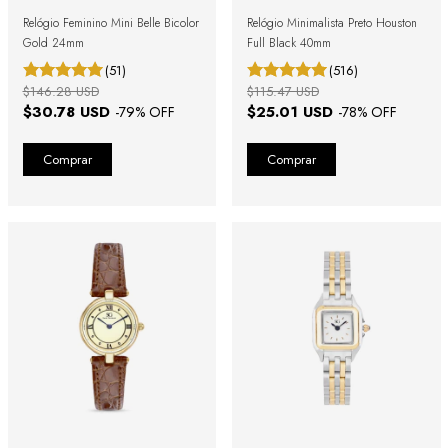
Relógio Feminino Mini Belle Bicolor
Relógio Minimalista Preto Houston
Gold 24mm
Full Black 40mm
(51)
(516)
$146.28 USD
$115.47 USD
$30.78 USD
$25.01 USD
-
79
% OFF
-
78
% OFF