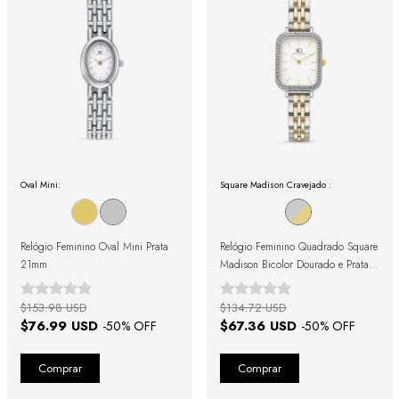
Oval Mini:
Square Madison Cravejado :
Relógio Feminino Oval Mini Prata
Relógio Feminino Quadrado Square
21mm
Madison Bicolor Dourado e Prata
com Cristais Cravejados
$153.98 USD
$134.72 USD
$76.99 USD
$67.36 USD
-
50
% OFF
-
50
% OFF