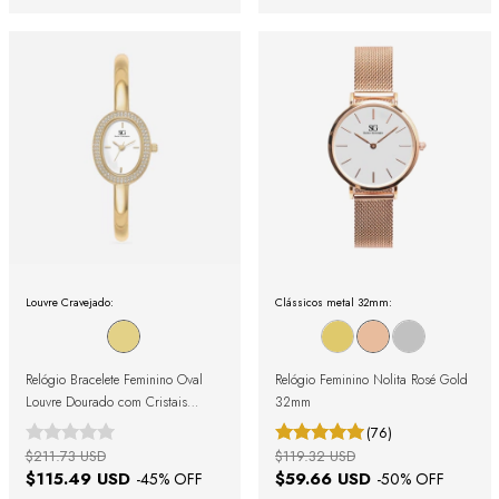
Louvre Cravejado:
Clássicos metal 32mm:
Relógio Bracelete Feminino Oval
Relógio Feminino Nolita Rosé Gold
Louvre Dourado com Cristais
32mm
Cravejados
(76)
$211.73 USD
$119.32 USD
$115.49 USD
$59.66 USD
-
45
% OFF
-
50
% OFF