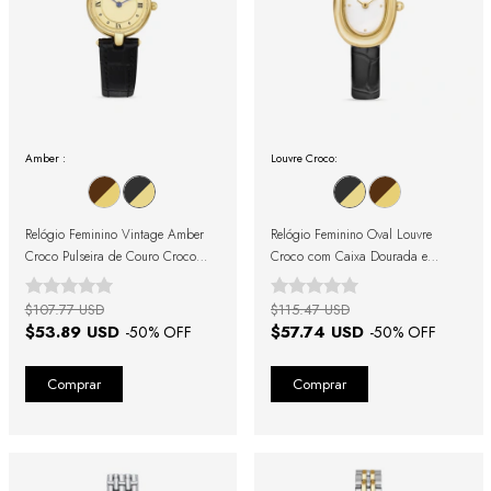
Amber :
Louvre Croco:
Relógio Feminino Vintage Amber
Relógio Feminino Oval Louvre
Croco Pulseira de Couro Croco
Croco com Caixa Dourada e
Preto e Caixa Dourada com
Pulseira Preta
Números Romanos
$107.77 USD
$115.47 USD
$53.89 USD
$57.74 USD
-
50
% OFF
-
50
% OFF