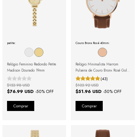
petite:
Couro Bronx Rosé 40mm:
Relógio Feminino Redondo Petite
Relógio Minimalista Marrom
Madison Dourado 19mm
Pulseira de Couro Bronx Rosé Gold
40mm
(43)
$153.98 USD
$103.92 USD
$76.99 USD
$51.96 USD
-
50
% OFF
-
50
% OFF