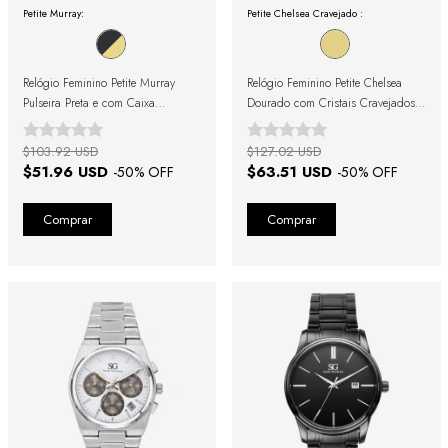
Petite Murray:
Petite Chelsea Cravejado :
Relógio Feminino Petite Murray
Relógio Feminino Petite Chelsea
Pulseira Preta e com Caixa
Dourado com Cristais Cravejados
Dourada 19mm
19mm
$103.92 USD
$127.02 USD
$51.96 USD
$63.51 USD
-
50
% OFF
-
50
% OFF