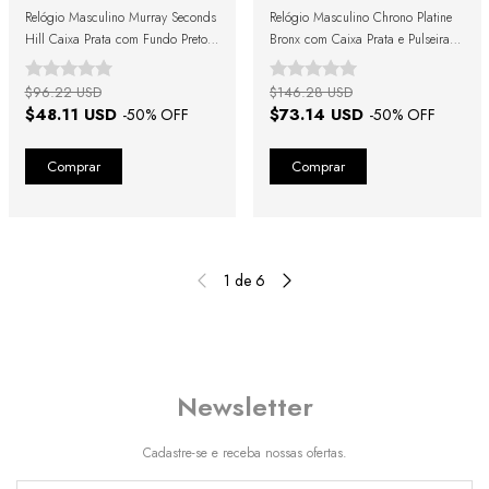
Relógio Masculino Murray Seconds
Relógio Masculino Chrono Platine
Hill Caixa Prata com Fundo Preto e
Bronx com Caixa Prata e Pulseira
Data 40mm
Marrom
$96.22 USD
$146.28 USD
$48.11 USD
$73.14 USD
-
50
% OFF
-
50
% OFF
1
de
6
Newsletter
Cadastre-se e receba nossas ofertas.