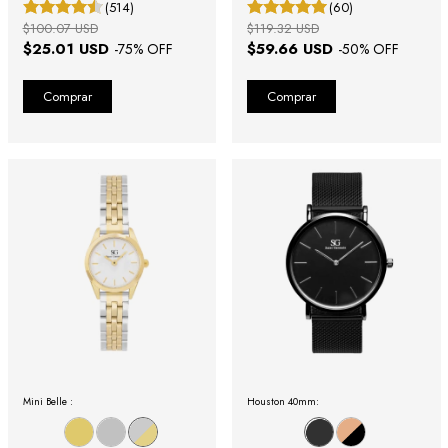
(514)
(60)
$100.07 USD
$119.32 USD
$25.01 USD
$59.66 USD
-
75
% OFF
-
50
% OFF
Mini Belle :
Houston 40mm: