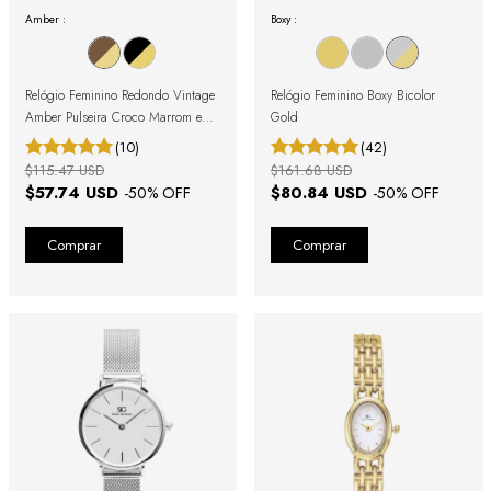
Amber :
Boxy :
Relógio Feminino Redondo Vintage
Relógio Feminino Boxy Bicolor
Amber Pulseira Croco Marrom e
Gold
Caixa Dourada com Números
(10)
(42)
Romanos
$115.47 USD
$161.68 USD
$57.74 USD
$80.84 USD
-
50
% OFF
-
50
% OFF