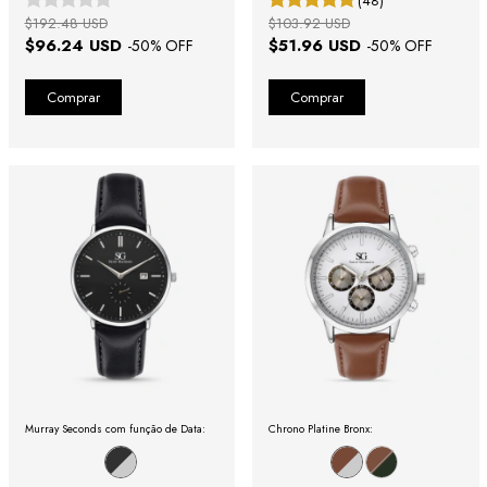
(48)
$192.48 USD
$103.92 USD
$96.24 USD
$51.96 USD
-
50
% OFF
-
50
% OFF
Murray Seconds com função de Data:
Chrono Platine Bronx: