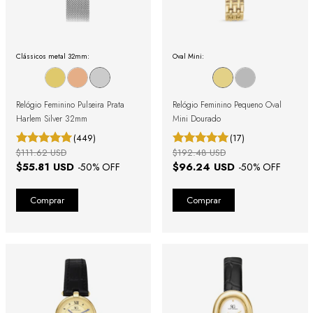
Clássicos metal 32mm:
Oval Mini:
Relógio Feminino Pulseira Prata
Relógio Feminino Pequeno Oval
Harlem Silver 32mm
Mini Dourado
(449)
(17)
$111.62 USD
$192.48 USD
$55.81 USD
$96.24 USD
-
50
% OFF
-
50
% OFF