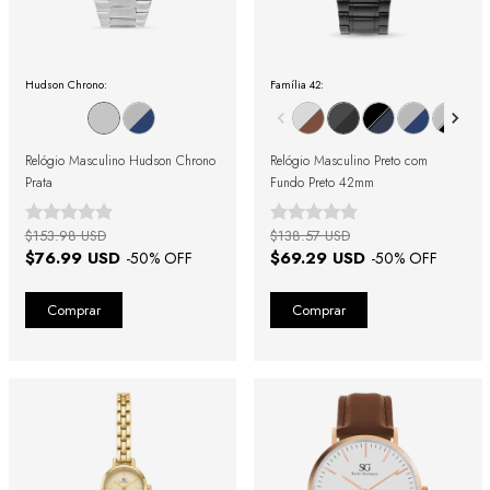
Hudson Chrono:
Família 42:
Relógio Masculino Hudson Chrono
Relógio Masculino Preto com
Prata
Fundo Preto 42mm
$153.98 USD
$138.57 USD
$76.99 USD
$69.29 USD
-
50
% OFF
-
50
% OFF