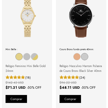
Mini Belle :
Couro Bronx fundo preto 40mm:
Relógio Feminino Mini Belle Gold
Relógio Masculino Marrom Pulseira
24mm
de Couro Bronx Black Silver 40mm
(18)
(24)
$142.43 USD
$96.22 USD
$71.21 USD
$48.11 USD
-
50
% OFF
-
50
% OFF