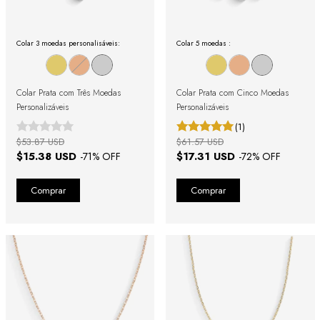
Colar 3 moedas personalisáveis:
Colar 5 moedas :
Colar Prata com Três Moedas
Colar Prata com Cinco Moedas
Personalizáveis
Personalizáveis
(1)
$53.87 USD
$61.57 USD
$15.38 USD
$17.31 USD
-
71
% OFF
-
72
% OFF