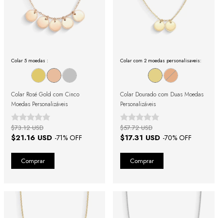
Colar 5 moedas :
Colar com 2 moedas personalisaveis:
Colar Rosé Gold com Cinco
Colar Dourado com Duas Moedas
Moedas Personalizáveis
Personalizáveis
$73.12 USD
$57.72 USD
$21.16 USD
$17.31 USD
-
71
% OFF
-
70
% OFF