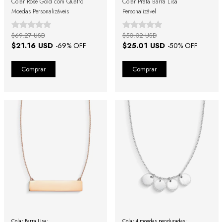
Colar Rosé Gold com Quatro
Colar Prata Barra Lisa
Moedas Personalizáveis
Personalizável
$69.27 USD
$50.02 USD
$21.16 USD
$25.01 USD
-
69
% OFF
-
50
% OFF
Colar Barra Lisa:
Colar 4 moedas penduradas: