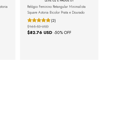
LEVE 02 E PAGUE 01
storia
Relógio Feminino Retangular Minimalista
Square Astoria Bicolor Prata e Dourado
(2)
$165.53 USD
$82.76 USD
-
50
% OFF