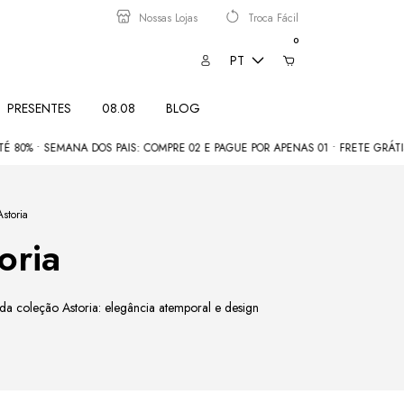
Nossas Lojas
Troca Fácil
0
PT
PRESENTES
08.08
BLOG
% • SEMANA DOS PAIS: COMPRE 02 E PAGUE POR APENAS 01 • FRETE GRÁTIS ac
storia
oria
 da coleção Astoria: elegância atemporal e design