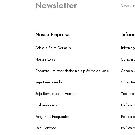
Newsletter
Cadastre
Nossa Empresa
Infor
Sobre a Saint Germain
Informaç
Nossas Lojas
Como aju
Encontre um revendedor mais próximo de você
Como aju
Seja Franqueado
Como Ras
Seja Revendedor | Atacado
Trocas e
Embaixadores
Política
Perguntas Frequentes
Política 
Fale Conosco
Política