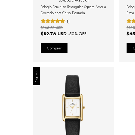
LEVE 02 E PAGUE 01
Relógio Feminino Retangular Square Astoria
Relóg
Dourado com Caixa Dourada
Prat
(1)
$165.53 USD
$130
$82.76 USD
$65
-
50
% OFF
Esgotado