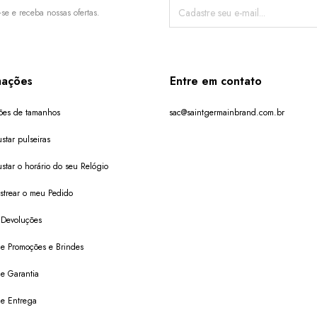
-se e receba nossas ofertas.
mações
Entre em contato
ões de tamanhos
sac@saintgermainbrand.com.br
star pulseiras
star o horário do seu Relógio
trear o meu Pedido
 Devoluções
 de Promoções e Brindes
de Garantia
 de Entrega