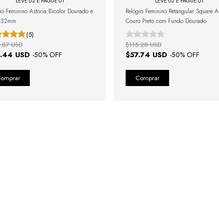
LEVE 02 E PAGUE 01
LEVE 02 E PAGUE 01
io Feminino Astoria Bicolor Dourado e
Relógio Feminino Retangular Square A
a 32mm
Couro Preto com Fundo Dourado
(5)
.87 USD
$115.28 USD
.44 USD
$57.74 USD
-
50
% OFF
-
50
% OFF