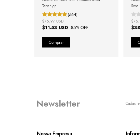
Tartaruga
Rosa
(564)
$76.97 USD
$76.
$11.53 USD
$38
-
85
% OFF
Newsletter
Cadastre
Nossa Empresa
Infor