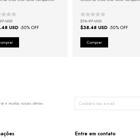
97 USD
$76.97 USD
.48 USD
$38.48 USD
-
50
% OFF
-
50
% OFF
-se e receba nossas ofertas.
mações
Entre em contato