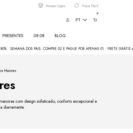
Nossas Lojas
Troca Fácil
0
PT
PRESENTES
08.08
BLOG
• SEMANA DOS PAIS: COMPRE 02 E PAGUE POR APENAS 01 • FRETE GRÁTIS acim
os Maiores
res
menores com design sofisticado, conforto excepcional e
ia diariamente.