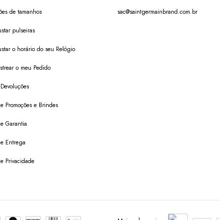
ões de tamanhos
sac@saintgermainbrand.com.br
star pulseiras
star o horário do seu Relógio
trear o meu Pedido
 Devoluções
 de Promoções e Brindes
de Garantia
 de Entrega
de Privacidade