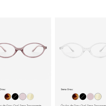
 Grau:
Siena Grau:
s de Grau Oval Siena Transparente
Óculos de Grau Oval Siena Transpare