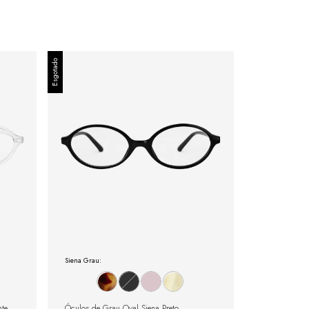
Esgotado
Siena Grau:
nte
Óculos de Grau Oval Siena Preto