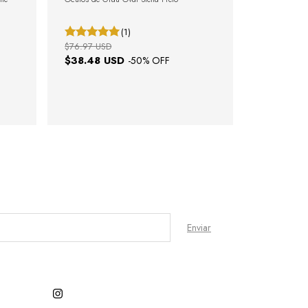
(1)
$76.97 USD
$38.48 USD
-
50
% OFF