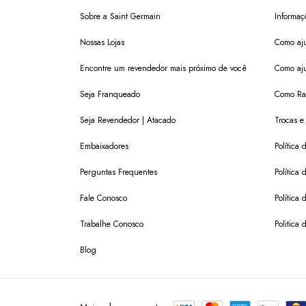
Sobre a Saint Germain
Informaç
Nossas Lojas
Como aju
Encontre um revendedor mais próximo de você
Como aju
Seja Franqueado
Como Ras
Seja Revendedor | Atacado
Trocas e
Embaixadores
Política
Perguntas Frequentes
Política 
Fale Conosco
Política
Trabalhe Conosco
Politica 
Blog