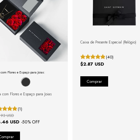
Caixa de Presente Especial (Relógio)
(40)
$2.87 USD
 com Flores e Espaço para Joias:
a com Flores e Espaço para Joias
(1)
.93 USD
3.46 USD
-
50
% OFF