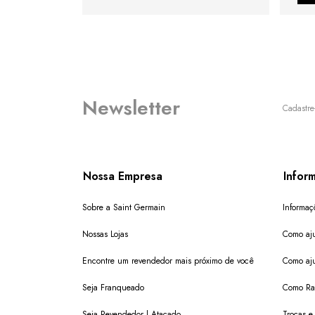
Newsletter
Cadastre
Nossa Empresa
Infor
Sobre a Saint Germain
Informaç
Nossas Lojas
Como aju
Encontre um revendedor mais próximo de você
Como aju
Seja Franqueado
Como Ras
Seja Revendedor | Atacado
Trocas e