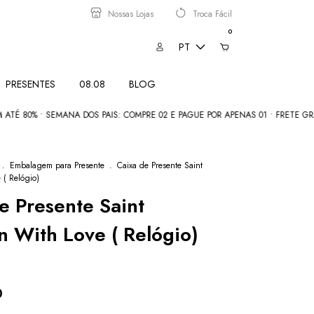
Nossas Lojas
Troca Fácil
0
PT
PRESENTES
08.08
BLOG
 SEMANA DOS PAIS: COMPRE 02 E PAGUE POR APENAS 01 • FRETE GRÁTIS acima
.
Embalagem para Presente
.
Caixa de Presente Saint
 ( Relógio)
e Presente Saint
 With Love ( Relógio)
D