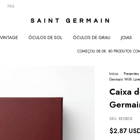
FAQ
VINTAGE
ÓCULOS DE SOL
ÓCULOS DE GRAU
JOIAS
COMEÇOU 08.08: 80 PRODUTOS COM ATÉ 80% •
Início
.
Presentes
Germain With Love
Caixa d
Germain
SKU:
REDBOX
$2.87 US