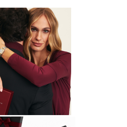
rativas.
contabilizada e não é válida como produto em
ões ou cupons que concedem brindes.
a Caixa de Presente Bordô With Love para Relógio
cada presente em um gesto inesquecível de
rinho.
irmação de compra, a nota fiscal será
té um dia útil em seu e-mail.