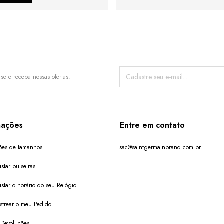
-se e receba nossas ofertas.
mações
Entre em contato
ões de tamanhos
sac@saintgermainbrand.com.br
star pulseiras
star o horário do seu Relógio
trear o meu Pedido
 Devoluções