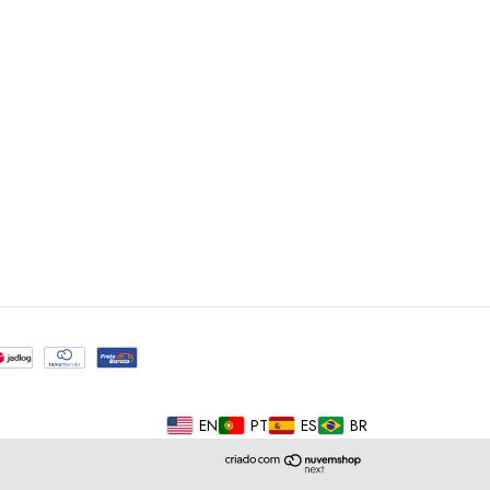
EN
PT
ES
BR