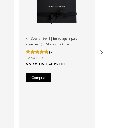
KIT Special Box 1 | Embalagem para
Presentear (2 Relógios de Couro)
(2)
$9.59 USD
$5.76 USD
-
40
% OFF
Sacola para Pr
$1.71 USD