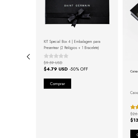
agem para
KIT Special Box 4 | Embalagem para
Presentear (2 Relógios + 1 Bracelete)
$9.59 USD
$4.79 USD
F
-
50
% OFF
Caixa
Caix
$26
$1