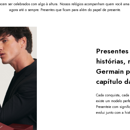
cem ser celebrados com algo à altura. Nossos relógios acompanham quem você ama 
Diferenciai
agora até o sempre. Presentes que ficam para além do papel de presente.
Design 
Interio
Estrutu
Ideal p
Perfei
especia
Presentes
Por que com
histórias, 
para Relógi
Germain p
A
Caixa de 
perfeita para
capítulo d
uma experiênc
acabamento el
apresentação 
Cada conquista, cada 
embalagem, el
existe um modelo perfe
presentear alg
Presenteie com signif
evolui junto com a his
Detalhes Im
Imagens
Capaci