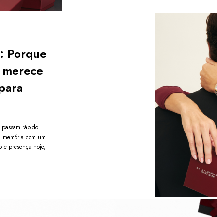
demonst
Não é 
promoç
Garanta já su
: Porque
e transforme 
elegância e ca
 merece
Após a conf
para
enviada em a
e passam rápido.
m memória com um
o e presença hoje,