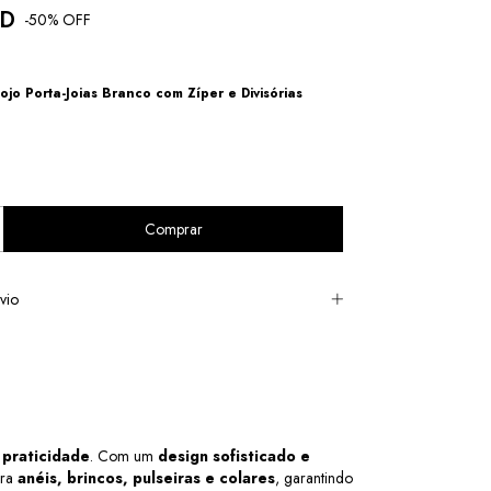
SD
-
50
% OFF
tojo Porta-Joias Branco com Zíper e Divisórias
vio
 praticidade
. Com um 
design sofisticado e 
ra 
anéis, brincos, pulseiras e colares
, garantindo 