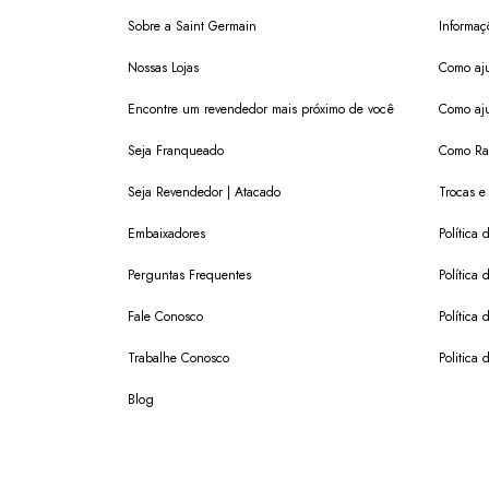
Sobre a Saint Germain
Informaç
Nossas Lojas
Como aju
Encontre um revendedor mais próximo de você
Como aju
Seja Franqueado
Como Ras
Seja Revendedor | Atacado
Trocas e
Embaixadores
Política
Perguntas Frequentes
Política 
Fale Conosco
Política
Trabalhe Conosco
Politica 
Blog