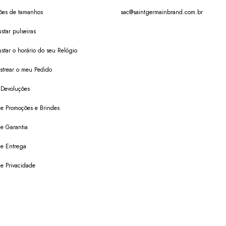
ões de tamanhos
sac@saintgermainbrand.com.br
star pulseiras
star o horário do seu Relógio
trear o meu Pedido
 Devoluções
 de Promoções e Brindes
de Garantia
 de Entrega
de Privacidade