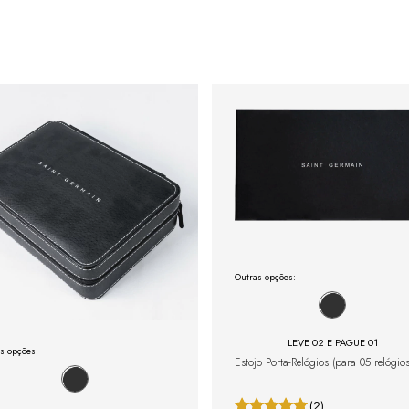
Outras opções:
LEVE 02 E PAGUE 01
s opções:
Estojo Porta-Relógios (para 05 relógios
(2)