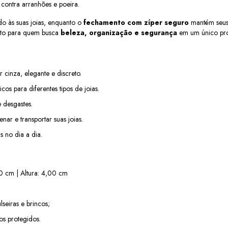
contra arranhões e poeira.
o às suas joias, enquanto o 
fechamento com zíper seguro
 mantém seus 
eito para quem busca 
beleza, organização e segurança
 em um único pr
cinza, elegante e discreto.
os para diferentes tipos de joias.
e desgastes.
ar e transportar suas joias.
s no dia a dia.
0 cm | Altura: 4,00 cm
lseiras e brincos;
os protegidos.