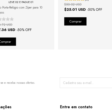
LEVE 02 E PAGUE 01
$50.02 USD
jo Porta-Relógio com Zíper para 10
$25.01 USD
-
50
% OFF
gios
4.72 USD
7.36 USD
-
50
% OFF
-se e receba nossas ofertas.
mações
Entre em contato