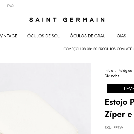
FAQ
VINTAGE
ÓCULOS DE SOL
ÓCULOS DE GRAU
JOIAS
COMEÇOU 08.08: 80 PRODUTOS COM ATÉ 80% • S
Início
.
Relógios
Divisórias
LEV
Estojo 
Zíper e
SKU:
EPZW