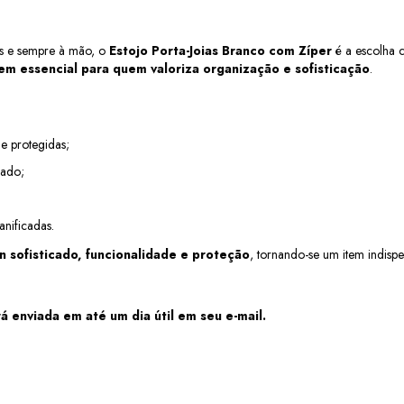
as e sempre à mão, o 
Estojo Porta-Joias Branco com Zíper
 é a escolha c
tem essencial para quem valoriza organização e sofisticação
.
e protegidas;
cado;
nificadas.
n sofisticado, funcionalidade e proteção
, tornando-se um item indisp
á enviada em até um dia útil em seu e-mail.