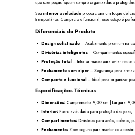
que suas peças fiquem sempre organizadas e protegidas 
Seu 
interior aveludado
 proporciona um toque delicad
transportá-los. Compacto e funcional, esse estojo é perf
Diferenciais do Produto
Design sofisticado
 – Acabamento premium na cor 
Divisórias inteligentes
 – Compartimentos específic
Proteção total
 – Interior macio para evitar riscos 
Fechamento com zíper
 – Segurança para armazen
Compacto e funcional
 – Ideal para organizar joia
Especificações Técnicas
Dimensões:
 Comprimento: 9,00 cm | Largura: 9,0
Interior:
 Forro aveludado para proteção das joias;
Compartimentos:
 Divisórias para anéis, colares, pu
Fechamento:
 Zíper seguro para manter os acessóri