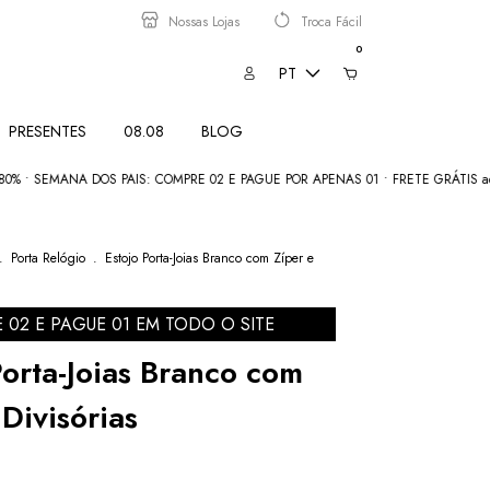
Nossas Lojas
Troca Fácil
0
PT
PRESENTES
08.08
BLOG
EMANA DOS PAIS: COMPRE 02 E PAGUE POR APENAS 01 • FRETE GRÁTIS acima 
.
Porta Relógio
.
Estojo Porta-Joias Branco com Zíper e
E 02 E PAGUE 01 EM TODO O SITE
Porta-Joias Branco com
 Divisórias