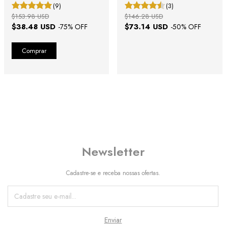
(9)
(3)
$153.98 USD
$146.28 USD
$38.48 USD
$73.14 USD
-
75
% OFF
-
50
% OFF
Newsletter
Cadastre-se e receba nossas ofertas.