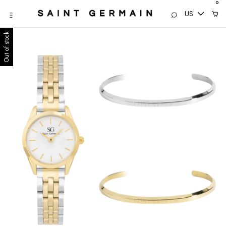
0
US
Out of stock