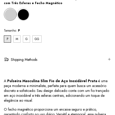
com Três Esferas e Fecho Magnético
Tamanho:
P
P
M
G
GG
Shipping Methods
A
 Pulseira Masculina Slim Fio de Aço Inoxidável Prata 
é uma 
peça moderna e minimalista, perfeita para quem busca um acessório 
discreto e sofisticado. Seu design delicado conta com um fio trançado 
em aço inoxidável e três esferas centrais, adicionando um toque de 
elegância ao visual.
O fecho magnético proporciona um encaixe seguro e prático, 
garantindo conforto no uso diário. Versátil e atemporal, essa pulseira 