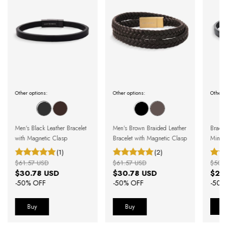
Other options:
Other options:
Other o
Men's Black Leather Bracelet
Men's Brown Braided Leather
Bracel
with Magnetic Clasp
Bracelet with Magnetic Clasp
Minima
(1)
(2)
$61.57 USD
$61.57 USD
$50.
$30.78 USD
$30.78 USD
$25
-
50
% OFF
-
50
% OFF
-
50
%
Buy
Buy