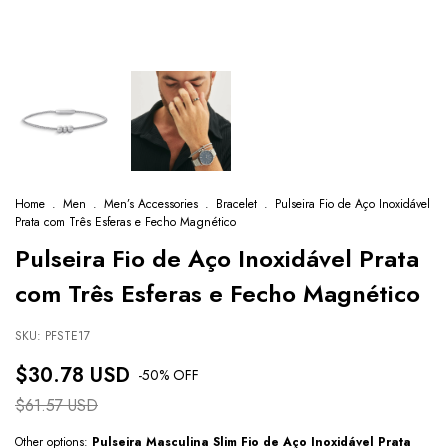
Home
.
Men
.
Men’s Accessories
.
Bracelet
.
Pulseira Fio de Aço Inoxidável
Prata com Três Esferas e Fecho Magnético
Pulseira Fio de Aço Inoxidável Prata
com Três Esferas e Fecho Magnético
SKU:
PFSTE17
$30.78 USD
-
50
% OFF
$61.57 USD
Other options:
Pulseira Masculina Slim Fio de Aço Inoxidável Prata