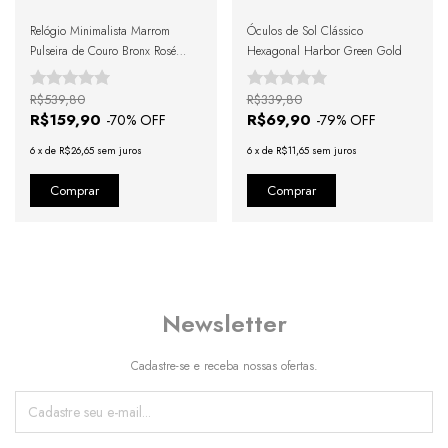
Relógio Minimalista Marrom
Óculos de Sol Clássico
Pulseira de Couro Bronx Rosé
Hexagonal Harbor Green Gold
Gold 40mm
R$539,80
R$339,80
R$159,90
R$69,90
-
70
% OFF
-
79
% OFF
6
x
de
R$26,65
sem juros
6
x
de
R$11,65
sem juros
Newsletter
Cadastre-se e receba nossas ofertas.