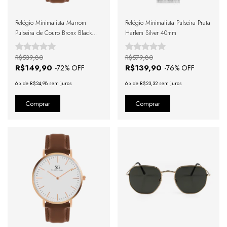
Relógio Minimalista Marrom
Relógio Minimalista Pulseira Prata
Pulseira de Couro Bronx Black
Harlem Silver 40mm
Rosé Gold 40mm
R$539,80
R$579,80
R$149,90
R$139,90
-
72
% OFF
-
76
% OFF
6
x
de
R$24,98
sem juros
6
x
de
R$23,32
sem juros