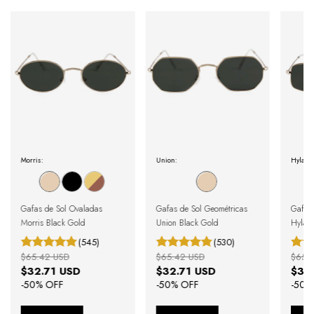
Morris:
Union:
Hylan:
Gafas de Sol Ovaladas
Gafas de Sol Geométricas
Gafas 
Morris Black Gold
Union Black Gold
Hylan
(545)
(530)
$65.42 USD
$65.42 USD
$65.
$32.71 USD
$32.71 USD
$32
-
50
% OFF
-
50
% OFF
-
50
%