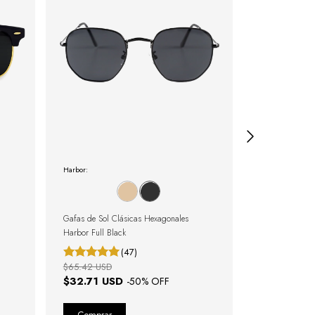
Harbor:
Lane:
Gafas de Sol Clásicas Hexagonales
Gafas de Sol O
Harbor Full Black
(47)
$65.42 USD
$65.42 USD
$32.71 USD
$32.71 U
-
50
% OFF