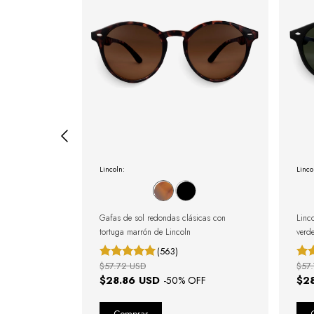
Lincoln:
Linco
ho Belle Full
Gafas de sol redondas clásicas con
Linc
tortuga marrón de Lincoln
verd
(563)
$57.72 USD
$57
$28.86 USD
$2
FF
-
50
% OFF