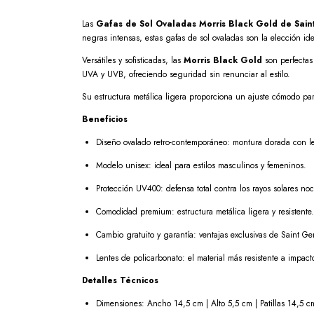
Las
Gafas de Sol Ovaladas Morris Black Gold de Sai
negras intensas, estas gafas de sol ovaladas son la elección id
Versátiles y sofisticadas, las
Morris Black Gold
son perfectas 
UVA y UVB, ofreciendo seguridad sin renunciar al estilo.
Su estructura metálica ligera proporciona un ajuste cómodo p
Beneficios
Diseño ovalado retro-contemporáneo: montura dorada con l
Modelo unisex: ideal para estilos masculinos y femeninos.
Protección UV400: defensa total contra los rayos solares noc
Comodidad premium: estructura metálica ligera y resistente.
Cambio gratuito y garantía: ventajas exclusivas de Saint G
Lentes de policarbonato: el material más resistente a impact
Detalles Técnicos
Dimensiones: Ancho 14,5 cm | Alto 5,5 cm | Patillas 14,5 c