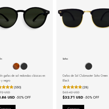
ln:
Soho:
oln gafas de sol redondas clásicas en
Gafas de Sol Clubmaster Soho Green
e y negro
Black
(550)
(28)
.72 USD
$65.42 USD
8.86 USD
$32.71 USD
-
50
% OFF
-
50
% OFF