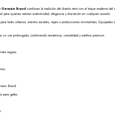
nt Germain Brand
combinan la tradición del diseño retro con el toque moderno del
eal para quienes valoran autenticidad, elegancia y discreción en cualquier ocasión.
para looks urbanos, eventos sociales, viajes o producciones minimalistas. Equipadas c
ara un uso prolongado, combinando resistencia, comodidad y estética premium.
entes negras.
ivos.
ermain Brand.
os para gafas.
m