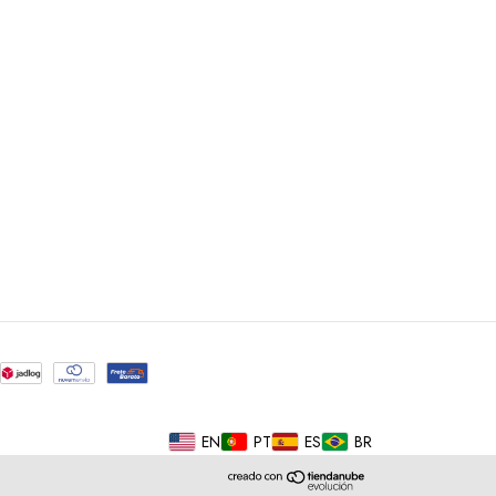
EN
PT
ES
BR