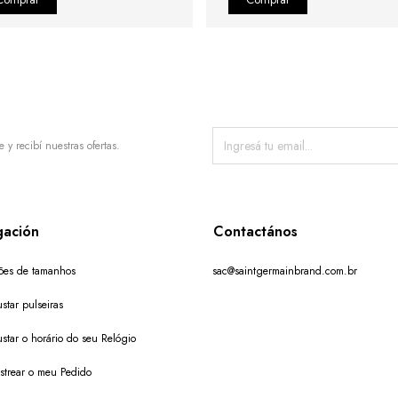
e y recibí nuestras ofertas.
ación
Contactános
ões de tamanhos
sac@saintgermainbrand.com.br
star pulseiras
star o horário do seu Relógio
trear o meu Pedido