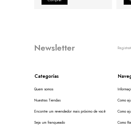
Newsletter
Registrat
Categorías
Naveg
Quem somos
Informaç
Nuestras Tiendas
Como aju
Encontre um revendedor mais próximo de você
Como aju
Seja um franqueado
Como Ras