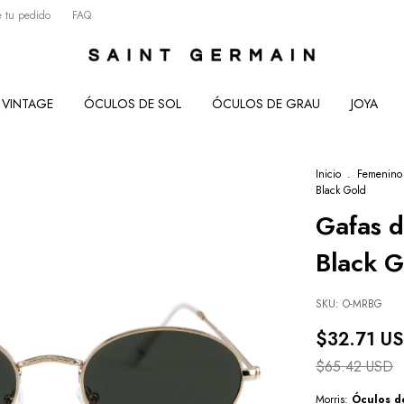
 tu pedido
FAQ
VINTAGE
ÓCULOS DE SOL
ÓCULOS DE GRAU
JOYA
Inicio
.
Femenino
Black Gold
Gafas d
Black G
SKU:
O-MRBG
$32.71 U
$65.42 USD
Morris:
Óculos d