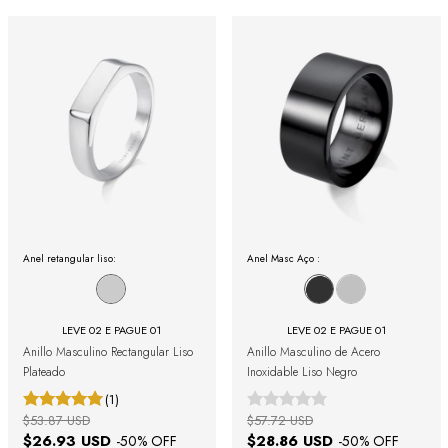
Anel retangular liso:
Anel Masc Aço :
LEVE 02 E PAGUE 01
LEVE 02 E PAGUE 01
Anillo Masculino Rectangular Liso
Anillo Masculino de Acero
Plateado
Inoxidable Liso Negro
(1)
$53.87 USD
$57.72 USD
$26.93 USD
$28.86 USD
-
50
% OFF
-
50
% OFF