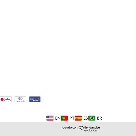
EN
PT
ES
BR