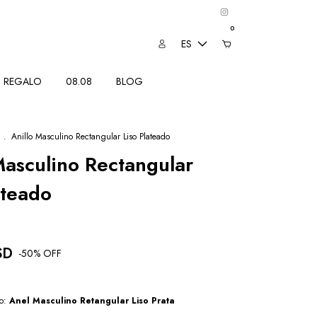
0
ES
REGALO
08.08
BLOG
.
Anillo Masculino Rectangular Liso Plateado
Masculino Rectangular
ateado
SD
-
50
% OFF
so:
Anel Masculino Retangular Liso Prata