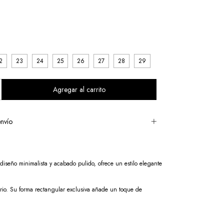
2
23
24
25
26
27
28
29
nvío
diseño minimalista y acabado pulido, ofrece un estilo elegante
iario. Su forma rectangular exclusiva añade un toque de