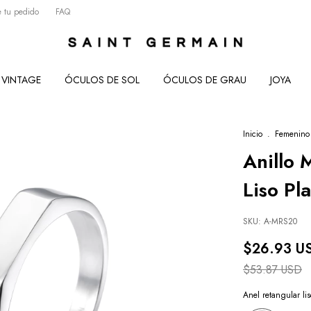
 tu pedido
FAQ
VINTAGE
ÓCULOS DE SOL
ÓCULOS DE GRAU
JOYA
Inicio
.
Femenino
Anillo 
Liso Pl
SKU:
A-MRS20
$26.93 U
$53.87 USD
Anel retangular li