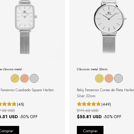
e clássico metal :
Clássicos metal 32mm:
j Femenino Cuadrado Square Harlem
Reloj Femenino Correa de Plata Harle
r
Silver 32mm
(45)
(449)
7.02 USD
$111.62 USD
3.51 USD
$55.81 USD
-
50
% OFF
-
50
% OFF