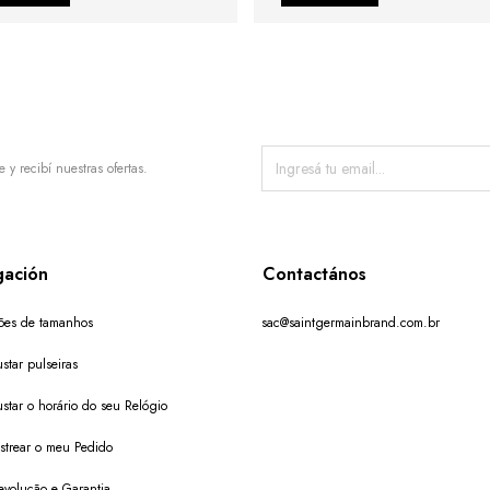
e y recibí nuestras ofertas.
ación
Contactános
ões de tamanhos
sac@saintgermainbrand.com.br
star pulseiras
star o horário do seu Relógio
trear o meu Pedido
evolução e Garantia