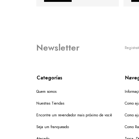
Newsletter
Registrat
Categorías
Naveg
Quem somos
Informaç
Nuestras Tiendas
Como aju
Encontre um revendedor mais próximo de você
Como aju
Seja um franqueado
Como Ras
Atacado
Troca, D