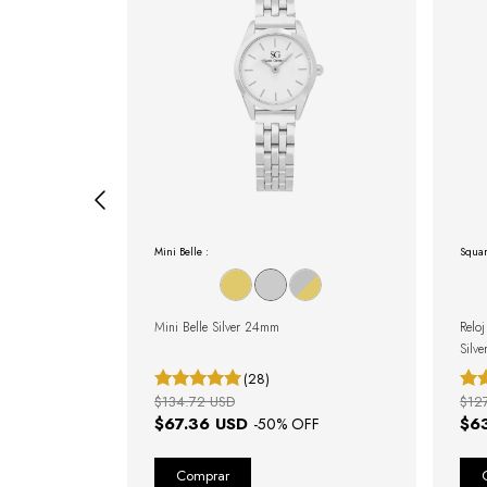
Mini Belle :
Squar
e 32 mm para
Mini Belle Silver 24mm
Relo
Silve
(28)
$134.72 USD
$12
$67.36 USD
$6
FF
-
50
% OFF