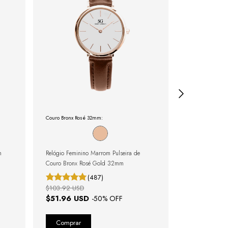
Couro Bronx Rosé 32mm:
Bracelete Fem:
m
Relógio Feminino Marrom Pulseira de
Pulsera de Plat
Couro Bronx Rosé Gold 32mm
(487)
$103.92 USD
$50.02 USD
$51.96 USD
$25.01 U
-
50
% OFF