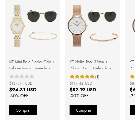
KIT Mini Belle Bicolor Gold +
KIT Nolita Rosé 32mm +
KIT N
Pulseira Riviera Dourada +
Pulsera Rosé + Gafas de sol
Pulser
Óculos de Sol Morris Black
Harbor Green Gold + Caja
(1)
Gold + Caixa de Presente
Regalo
$134.74 USD
$117.42 USD
$86.
$94.31 USD
$82.19 USD
$69
-
30
% OFF
-
30
% OFF
-
20
%