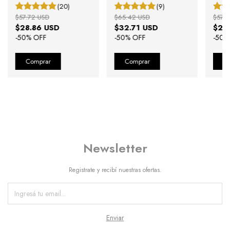
negro
(20)
(9)
$57.72 USD
$65.42 USD
$57.7
$28.86 USD
$32.71 USD
$28
-
50
% OFF
-
50
% OFF
-
50
%
Newsletter
Registrate y recibí nuestras ofertas.