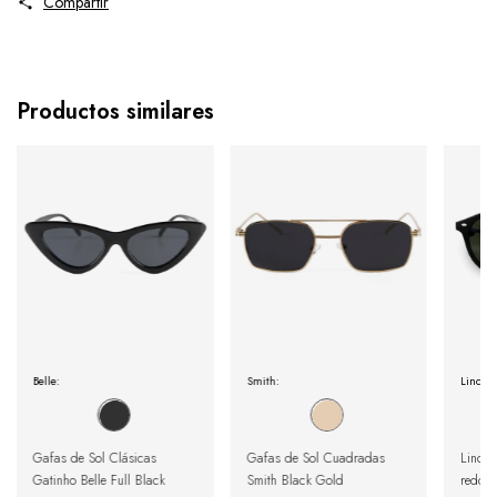
Compartir
Productos similares
Belle:
Smith:
Lincoln
Gafas de Sol Clásicas
Gafas de Sol Cuadradas
Lincol
Gatinho Belle Full Black
Smith Black Gold
redond